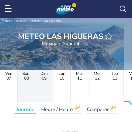
Météo
Mexique
Sonora
Las Higueras
METEO LAS HIGUERAS
Mexique (Sonora)
Ven
Sam
Dim
Lun
Mar
Mer
Jeu
V
07
08
09
10
11
12
13
-
-
-
-
-
-
-
-
-
-
-
-
-
-
Journée
Heure / Heure
Comparer