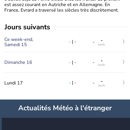
est assez courant en Autriche et en Allemagne. En
France, Evrard a traversé les siècles très discrètement.
jours suivants
Ce week-end,
-
-
|
-
-
Samedi 15
km/h
-
-
|
-
Dimanche 16
-
km/h
-
-
|
-
Lundi 17
-
km/h
Actualités Météo à l'étranger