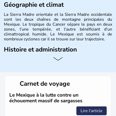
Géographie et climat
La Sierra Madre orientale et la Sierra Madre occidentale
sont les deux chaînes de montagne principales du
Mexique. Le tropique du Cancer sépare le pays en deux
zones, l'une tempérée, et l'autre bénéficiant d'un
climattropical humide. Le Mexique est soumis à de
nombreux cyclones car il se trouve sur leur trajectoire.
Histoire et administration
Bordé au Sud par le Guatemala et le Belize, le Mexique
est aujourd'hui la douzième puissance mondiale. Sa
capitale est Mexico. Pétrole et gaz dont partie des
ressources naturelles propres au Mexique. Le secteur
tertiaire représente près de 70% du Produit Intérieur
Carnet de voyage
Brut.
Le Mexique à la lutte contre un
échouement massif de sargasses
Lire l'article