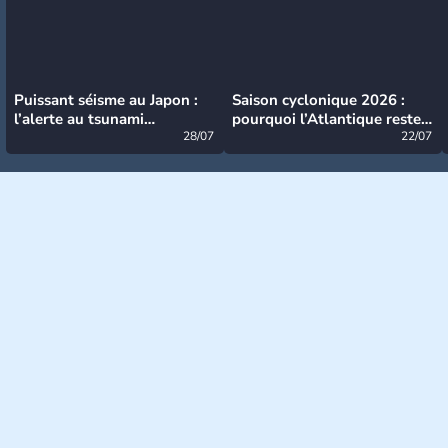
Puissant séisme au Japon :
Saison cyclonique 2026 :
l’alerte au tsunami
pourquoi l’Atlantique reste
désormais levée
28/07
très calme à ce stade ?
22/07