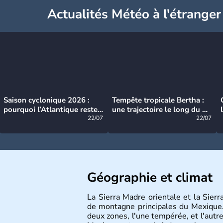
Actualités Météo à l'étranger
Saison cyclonique 2026 :
Tempête tropicale Bertha :
pourquoi l’Atlantique reste
une trajectoire le long du du
très calme à ce stade ?
22/07
littoral américain
22/07
Géographie et climat
La Sierra Madre orientale et la Sier
de montagne principales du Mexique.
deux zones, l'une tempérée, et l'autre