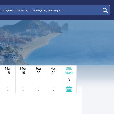
Mar
Mer
Jeu
Ven
365
18
19
20
21
Jours
-
-
-
-
-
-
-
-