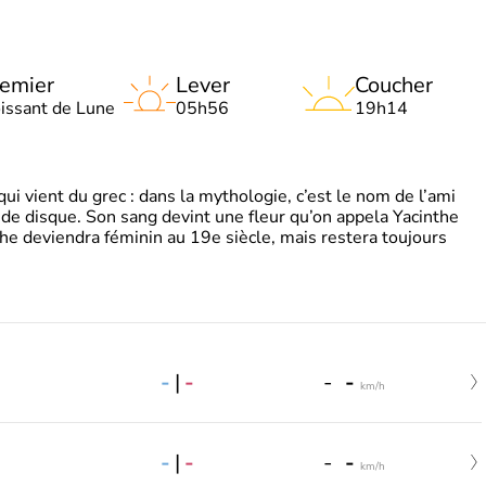
emier
Lever
Coucher
oissant de Lune
05h56
19h14
 vient du grec : dans la mythologie, c’est le nom de l’ami
 de disque. Son sang devint une fleur qu’on appela Yacinthe
he deviendra féminin au 19e siècle, mais restera toujours
-
|
-
-
-
km/h
-
|
-
-
-
km/h