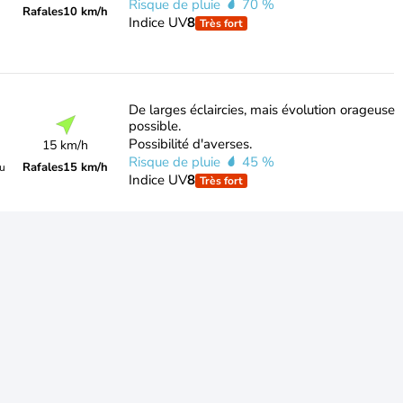
Risque de pluie
70 %
Rafales
10 km/h
Indice UV
8
Très fort
De larges éclaircies, mais évolution orageuse
possible.
Possibilité d'averses.
15 km/h
Risque de pluie
45 %
Rafales
15 km/h
du
Indice UV
8
Très fort