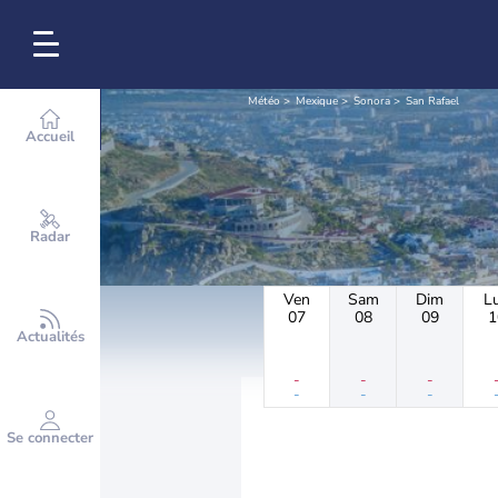
Météo
Mexique
Sonora
San Rafael
Accueil
Radar
Ven
Sam
Dim
L
07
08
09
1
Actualités
-
-
-
-
-
-
Se connecter