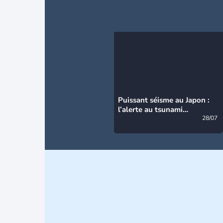
Puissant séisme au Japon :
l’alerte au tsunami
désormais levée
28/07