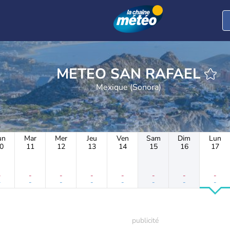
METEO SAN RAFAEL
Mexique (Sonora)
un
Mar
Mer
Jeu
Ven
Sam
Dim
Lun
0
11
12
13
14
15
16
17
-
-
-
-
-
-
-
-
-
-
-
-
-
-
-
-