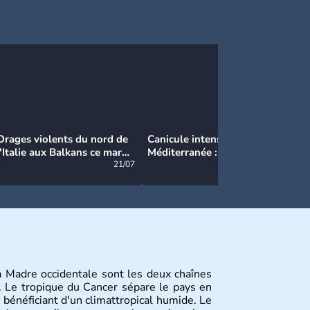
Orages violents du nord de
Canicule intense en
Ca
l'Italie aux Balkans ce mardi
Méditerranée : près de 50°C
Ma
: grosse grêle, violentes
21/07
et des incendies hors de
21/07
rafales et pluies intenses
contrôle en Espagne
ra Madre occidentale sont les deux chaînes
 Le tropique du Cancer sépare le pays en
 bénéficiant d'un climattropical humide. Le