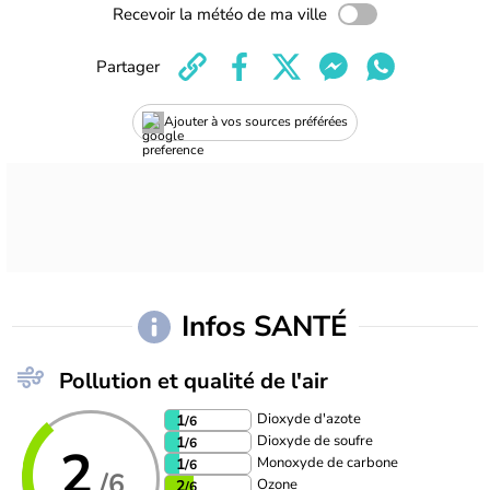
Recevoir la météo de ma ville
Partager
Ajouter à vos sources préférées
Infos SANTÉ
Pollution et qualité de l'air
Dioxyde d'azote
1
/6
Dioxyde de soufre
1
/6
2
Monoxyde de carbone
1
/6
/6
Ozone
2
/6