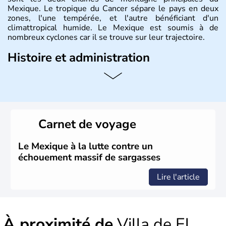
Mexique. Le tropique du Cancer sépare le pays en deux
zones, l'une tempérée, et l'autre bénéficiant d'un
climattropical humide. Le Mexique est soumis à de
nombreux cyclones car il se trouve sur leur trajectoire.
Histoire et administration
Bordé au Sud par le Guatemala et le Belize, le Mexique
est aujourd'hui la douzième puissance mondiale. Sa
capitale est Mexico. Pétrole et gaz dont partie des
ressources naturelles propres au Mexique. Le secteur
tertiaire représente près de 70% du Produit Intérieur
Carnet de voyage
Brut.
Le Mexique à la lutte contre un
échouement massif de sargasses
Lire l'article
À proximité de
Villa de El