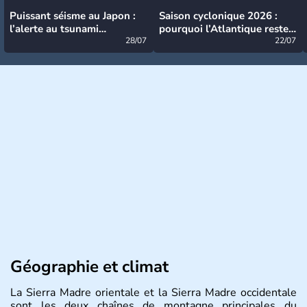
Puissant séisme au Japon :
Saison cyclonique 2026 :
l’alerte au tsunami
pourquoi l’Atlantique reste
désormais levée
28/07
très calme à ce stade ?
22/07
Géographie et climat
La Sierra Madre orientale et la Sierra Madre occidentale
sont les deux chaînes de montagne principales du