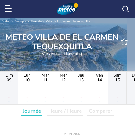
Météo
Mexique
Tlaxcala
Villa de El Carmen Tequexquitla
METEO VILLA DE EL CARMEN
TEQUEXQUITLA
Mexique (Tlaxcala)
Dim
Lun
Mar
Mer
Jeu
Ven
Sam
D
09
10
11
12
13
14
15
-
-
-
-
-
-
-
-
-
-
-
-
-
-
Journée
Heure / Heure
Comparer