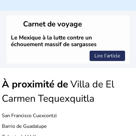
est aujourd'hui la douzième puissance mondiale. Sa
capitale est Mexico. Pétrole et gaz dont partie des
ressources naturelles propres au Mexique. Le secteur
tertiaire représente près de 70% du Produit Intérieur
Carnet de voyage
Brut.
Le Mexique à la lutte contre un
échouement massif de sargasses
Lire l'article
À proximité de
Villa de El
Carmen Tequexquitla
San Francisco Cuexcontzi
Barrio de Guadalupe