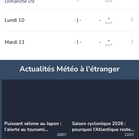
Dimanche 09
km/h
-
-
|
-
Lundi 10
-
km/h
-
-
|
-
Mardi 11
-
km/h
Actualités Météo à l'étranger
Puissant séisme au Japon :
Saison cyclonique 2026 :
l’alerte au tsunami
pourquoi l’Atlantique reste
désormais levée
28/07
très calme à ce stade ?
22/07