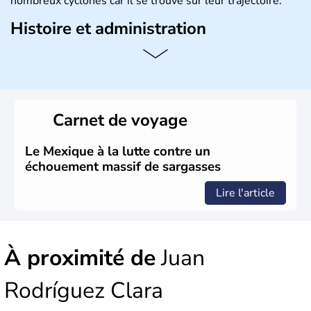
nombreux cyclones car il se trouve sur leur trajectoire.
Histoire et administration
Bordé au Sud par le Guatemala et le Belize, le Mexique
est aujourd'hui la douzième puissance mondiale. Sa
capitale est Mexico. Pétrole et gaz dont partie des
ressources naturelles propres au Mexique. Le secteur
tertiaire représente près de 70% du Produit Intérieur
Carnet de voyage
Brut.
Le Mexique à la lutte contre un
échouement massif de sargasses
Lire l'article
À proximité de
Juan
Rodríguez Clara