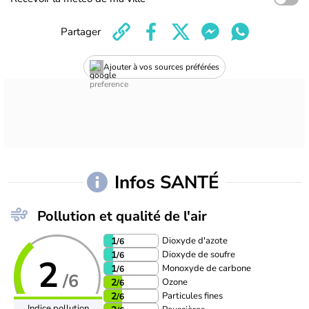
Partager
Ajouter à vos sources préférées
Infos SANTÉ
Pollution et qualité de l'air
Dioxyde d'azote
1
/6
Dioxyde de soufre
1
/6
2
Monoxyde de carbone
1
/6
/6
Ozone
2
/6
Particules fines
2
/6
Indice pollution