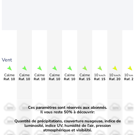
Vent
Calme
Calme
Calme
Calme
Calme
Calme
10
10
10
km/h
km/h
km/
Raf. 10
Raf. 10
Raf. 10
Raf. 10
Raf. 10
Raf. 15
Raf. 15
Raf. 20
Raf. 2
Ces paramètres sont réservés aux abonnés.
50%
50%
50%
50%
50%
50%
50%
50%
50%
Il vous reste 50% à découvrir:
Quantité de précipitations, couverture nuageuse, indice de
30%
30%
30%
30%
30%
30%
30%
30%
30%
luminosité, indice UV, humidité de l'air, pression
atmosphérique et visibilité.