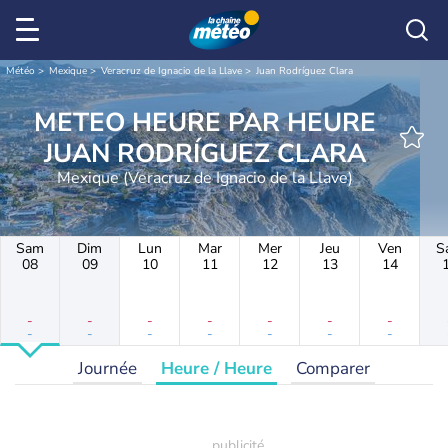
Météo
Mexique
Veracruz de Ignacio de la Llave
Juan Rodríguez Clara
METEO HEURE PAR HEURE
JUAN RODRÍGUEZ CLARA
Mexique (Veracruz de Ignacio de la Llave)
Sam
Dim
Lun
Mar
Mer
Jeu
Ven
S
08
09
10
11
12
13
14
-
-
-
-
-
-
-
-
-
-
-
-
-
-
Journée
Heure / Heure
Comparer