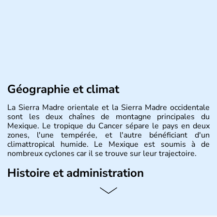
Géographie et climat
La Sierra Madre orientale et la Sierra Madre occidentale
sont les deux chaînes de montagne principales du
Mexique. Le tropique du Cancer sépare le pays en deux
zones, l'une tempérée, et l'autre bénéficiant d'un
climattropical humide. Le Mexique est soumis à de
nombreux cyclones car il se trouve sur leur trajectoire.
Histoire et administration
Bordé au Sud par le Guatemala et le Belize, le Mexique
est aujourd'hui la douzième puissance mondiale. Sa
capitale est Mexico. Pétrole et gaz dont partie des