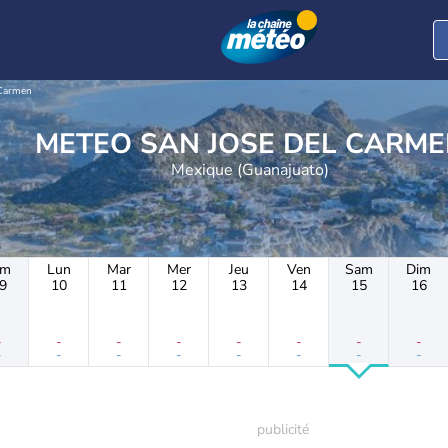
 Carmen
METEO SAN JOSE DEL CARM
Mexique (Guanajuato)
im
Lun
Mar
Mer
Jeu
Ven
Sam
Dim
9
10
11
12
13
14
15
16
-
-
-
-
-
-
-
-
-
-
-
-
-
-
-
-