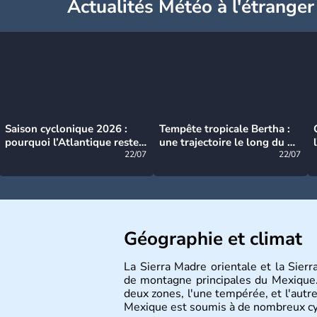
Actualités Météo à l'étranger
Saison cyclonique 2026 :
Tempête tropicale Bertha :
pourquoi l’Atlantique reste
une trajectoire le long du du
très calme à ce stade ?
22/07
littoral américain
22/07
Géographie et climat
La Sierra Madre orientale et la Sier
de montagne principales du Mexique.
deux zones, l'une tempérée, et l'autre
Mexique est soumis à de nombreux cyclo