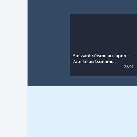
Puissant séisme au Japon :
l’alerte au tsunami
désormais levée
28/07