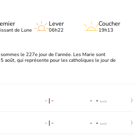
emier
Lever
Coucher
oissant de Lune
06h22
19h13
sommes le 227e jour de l'année. Les Marie sont
5 août, qui représente pour les catholiques le jour de
-
|
-
-
-
km/h
-
|
-
-
-
km/h