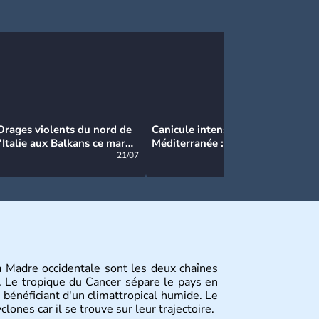
Orages violents du nord de
Canicule intense en
Ca
l'Italie aux Balkans ce mardi
Méditerranée : près de 50°C
Ma
: grosse grêle, violentes
21/07
et des incendies hors de
21/07
rafales et pluies intenses
contrôle en Espagne
ra Madre occidentale sont les deux chaînes
 Le tropique du Cancer sépare le pays en
 bénéficiant d'un climattropical humide. Le
nes car il se trouve sur leur trajectoire.