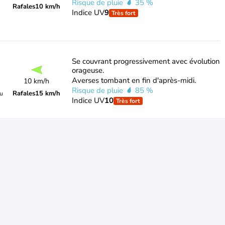
Risque de pluie
35 %
Rafales
10 km/h
Indice UV
9
Très fort
Se couvrant progressivement avec évolution
orageuse.
Averses tombant en fin d'après-midi.
10 km/h
Risque de pluie
85 %
Rafales
15 km/h
du
Indice UV
10
Très fort