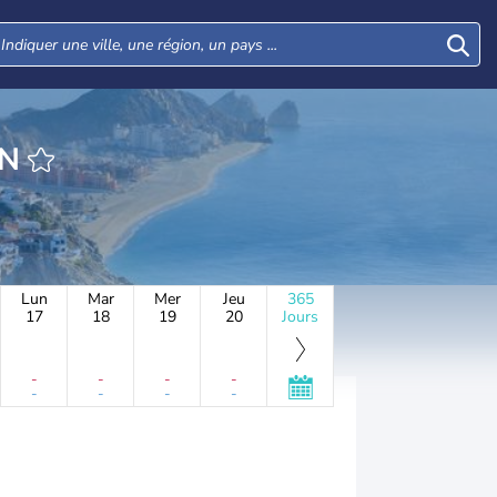
EN
Lun
Mar
Mer
Jeu
365
17
18
19
20
Jours
-
-
-
-
-
-
-
-