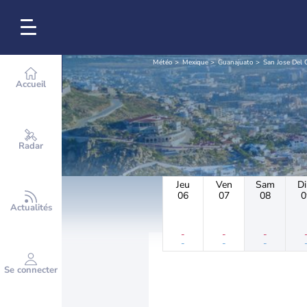
Météo
Mexique
Guanajuato
San Jose Del
Accueil
Radar
Jeu
Ven
Sam
D
06
07
08
0
Actualités
-
-
-
-
-
-
Se connecter