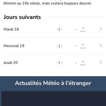
féminin au 19e siècle, mais restera toujours discret.
jours suivants
-
-
|
-
Mardi 18
-
km/h
-
-
|
-
Mercredi 19
-
km/h
-
-
|
-
Jeudi 20
-
km/h
Actualités Météo à l'étranger