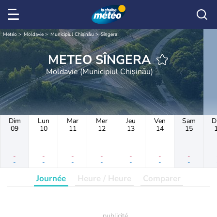
Météo
Moldavie
Municipiul Chișinău
Sîngera
METEO SÎNGERA
Moldavie (Municipiul Chișinău)
Dim
Lun
Mar
Mer
Jeu
Ven
Sam
D
09
10
11
12
13
14
15
-
-
-
-
-
-
-
-
-
-
-
-
-
-
Journée
Heure / Heure
Comparer