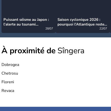
Puissant séisme au Japon :
Saison cyclonique 2026 :
l’alerte au tsunami
pourquoi l’Atlantique reste
désormais levée
28/07
très calme à ce stade ?
22/07
À proximité de
Sîngera
Dobrogea
Chetrosu
Floreni
Revaca