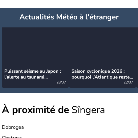
Actualités Météo à l'étranger
Puissant séisme au Japon :
Saison cyclonique 2026 :
l’alerte au tsunami
pourquoi l’Atlantique reste
désormais levée
28/07
très calme à ce stade ?
22/07
À proximité de
Sîngera
Dobrogea
Chetrosu