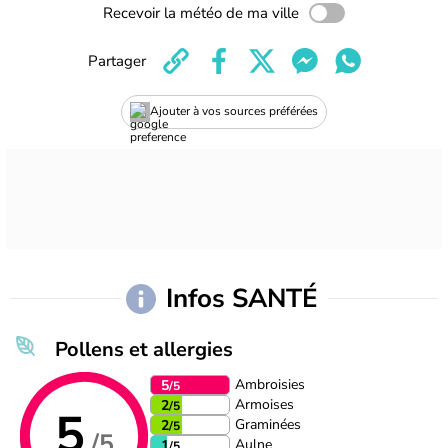
Recevoir la météo de ma ville
Partager
Ajouter à vos sources préférées
Infos SANTÉ
Pollens et allergies
Ambroisies
5
/5
Armoises
2
/5
5
Graminées
2
/5
/5
Aulne
1
/5