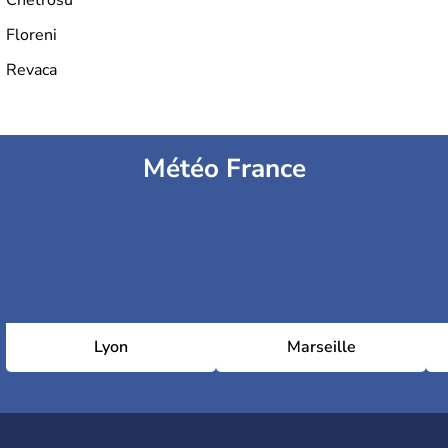
Floreni
Revaca
Météo France
Lyon
Marseille