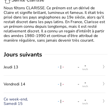
Nous fêtons CLARISSE. Ce prénom est un dérivé de
Claire et signifie brillant, lumineux et fameux. Il était très
prisé dans les pays anglophones au 19e siècle, alors qu'il
restait discret dans les pays latins. En France, Clarisse est
un prénom connu depuis longtemps, mais il est resté
relativement discret. Il a connu un regain d'intérêt à partir
des années 1980-1990 et continue d'être attribué de
manière régulière, sans jamais devenir très courant.
jours suivants
-
-
|
-
Jeudi 13
-
km/h
-
-
|
-
Vendredi 14
-
km/h
Ce week-end,
-
-
|
-
-
Samedi 15
km/h