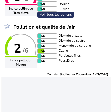
Bouleau
1
/5
Indice pollinique
Olivier
1
/5
Très élevé
Voir tous les pollens
Pollution et qualité de l'air
Dioxyde d'azote
1
/6
Dioxyde de soufre
1
/6
2
Monoxyde de carbone
1
/6
/6
Ozone
2
/6
Particules fines
1
/6
Indice pollution
Poussières
1
/6
Moyen
Données établies par
Copernicus AMS(2026)