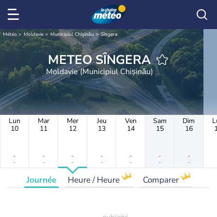
Météo
Moldavie
Municipiul Chișinău
Sîngera
METEO SÎNGERA
Moldavie (Municipiul Chișinău)
Lun
Mar
Mer
Jeu
Ven
Sam
Dim
L
10
11
12
13
14
15
16
-
-
-
-
-
-
-
-
-
-
-
-
-
-
Journée
Heure / Heure
Comparer