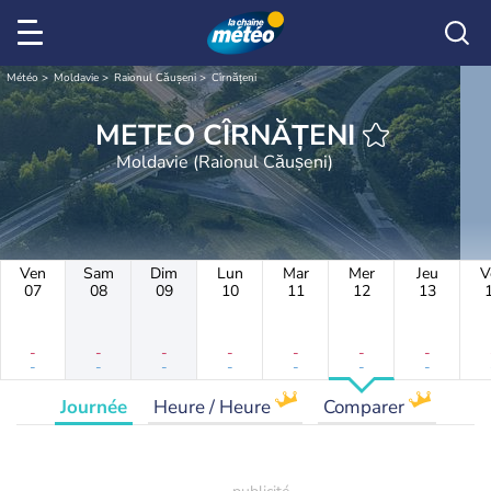
Météo
Moldavie
Raionul Căușeni
Cîrnățeni
METEO CÎRNĂȚENI
Moldavie (Raionul Căușeni)
Ven
Sam
Dim
Lun
Mar
Mer
Jeu
V
07
08
09
10
11
12
13
-
-
-
-
-
-
-
-
-
-
-
-
-
-
Journée
Heure / Heure
Comparer