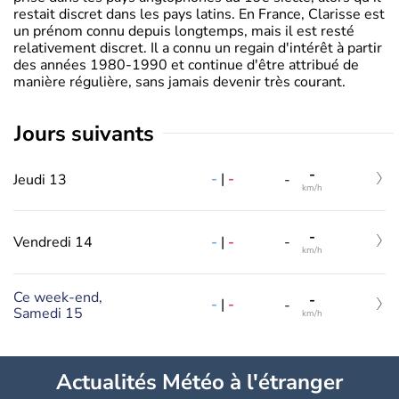
restait discret dans les pays latins. En France, Clarisse est
un prénom connu depuis longtemps, mais il est resté
relativement discret. Il a connu un regain d'intérêt à partir
des années 1980-1990 et continue d'être attribué de
manière régulière, sans jamais devenir très courant.
jours suivants
-
-
|
-
Jeudi 13
-
km/h
-
-
|
-
Vendredi 14
-
km/h
Ce week-end,
-
-
|
-
-
Samedi 15
km/h
Actualités Météo à l'étranger