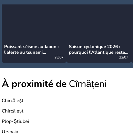
Puissant séisme au Japon :
Saison cyclonique 2026 :
l’alerte au tsunami
pourquoi l’Atlantique reste
désormais levée
28/07
très calme à ce stade ?
22/07
À proximité de
Cîrnățeni
Chircăiești
Chircăiești
Plop-Știubei
Ursoaia