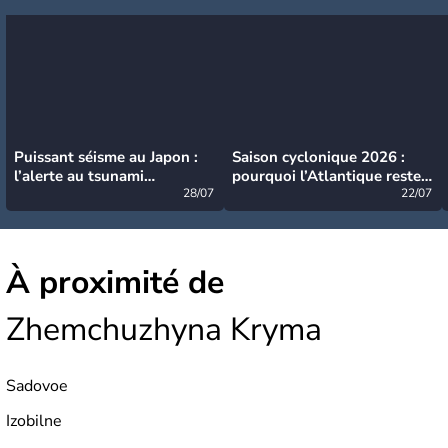
Puissant séisme au Japon :
Saison cyclonique 2026 :
l’alerte au tsunami
pourquoi l’Atlantique reste
désormais levée
28/07
très calme à ce stade ?
22/07
À proximité de
Zhemchuzhyna Kryma
Sadovoe
Izobilne