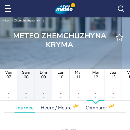
Météo
Zhemchuzhyna Kryma
METEO ZHEMCHUZHYNA
KRYMA
Ven
Sam
Dim
Lun
Mar
Mer
Jeu
V
07
08
09
10
11
12
13
-
-
-
-
-
-
-
-
-
-
-
-
-
-
Journée
Heure / Heure
Comparer