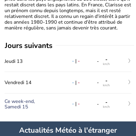
restait discret dans les pays latins. En France, Clarisse est
un prénom connu depuis longtemps, mais il est resté
relativement discret. Il a connu un regain d'intérêt à partir
des années 1980-1990 et continue d'être attribué de
manière régulière, sans jamais devenir très courant.
jours suivants
-
-
|
-
Jeudi 13
-
km/h
-
-
|
-
Vendredi 14
-
km/h
Ce week-end,
-
-
|
-
-
Samedi 15
km/h
Actualités Météo à l'étranger