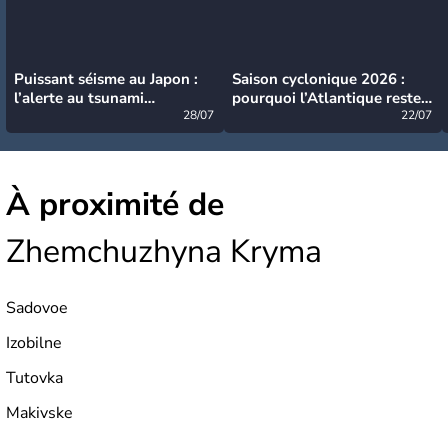
Puissant séisme au Japon :
Saison cyclonique 2026 :
l’alerte au tsunami
pourquoi l’Atlantique reste
désormais levée
28/07
très calme à ce stade ?
22/07
À proximité de
Zhemchuzhyna Kryma
Sadovoe
Izobilne
Tutovka
Makivske