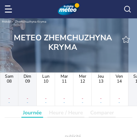
Météo
Zhemchuzhyna Kryma
METEO ZHEMCHUZHYNA
KRYMA
Sam
Dim
Lun
Mar
Mer
Jeu
Ven
S
08
09
10
11
12
13
14
-
-
-
-
-
-
-
-
-
-
-
-
-
-
Journée
Heure / Heure
Comparer