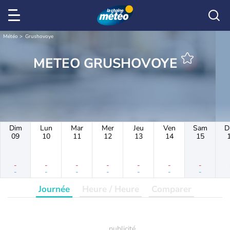
Météo
Grushovoye
METEO GRUSHOVOYE
Dim
Lun
Mar
Mer
Jeu
Ven
Sam
D
09
10
11
12
13
14
15
-
-
-
-
-
-
-
-
-
-
-
-
-
-
Journée
Heure / Heure
Comparer