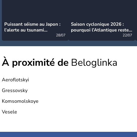
Puissant séisme au Japon :
Saison cyclonique 2026 :
l’alerte au tsunami
pourquoi l’Atlantique reste
désormais levée
28/07
très calme à ce stade ?
22/07
À proximité de
Beloglinka
Aeroflotskyi
Gressovsky
Komsomolskoye
Vesele