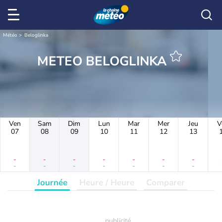
Météo
Beloglinka
METEO BELOGLINKA
Ven
Sam
Dim
Lun
Mar
Mer
Jeu
V
07
08
09
10
11
12
13
-
-
-
-
-
-
-
-
-
-
-
-
-
-
Journée
Heure / Heure
Comparer