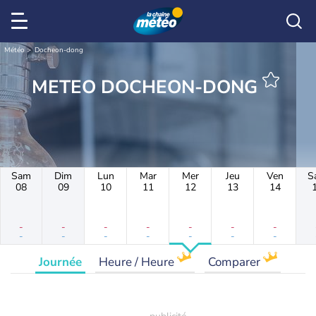
Météo
Docheon-dong
METEO DOCHEON-DONG
Sam
Dim
Lun
Mar
Mer
Jeu
Ven
S
08
09
10
11
12
13
14
-
-
-
-
-
-
-
-
-
-
-
-
-
-
Journée
Heure / Heure
Comparer