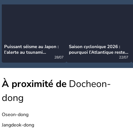
Puissant séisme au Japon :
Saison cyclonique 2026 :
l’alerte au tsunami
pourquoi l’Atlantique reste
désormais levée
28/07
très calme à ce stade ?
22/07
À proximité de
Docheon-
dong
Oseon-dong
Jangdeok-dong