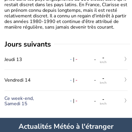
restait discret dans les pays latins. En France, Clarisse est
un prénom connu depuis longtemps, mais il est resté
relativement discret. Il a connu un regain d'intérêt à partir
des années 1980-1990 et continue d'être attribué de
manière régulière, sans jamais devenir très courant.
jours suivants
-
-
|
-
Jeudi 13
-
km/h
-
-
|
-
Vendredi 14
-
km/h
Ce week-end,
-
-
|
-
-
Samedi 15
km/h
Actualités Météo à l'étranger