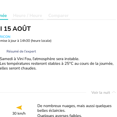
née
Heure / Heure
Comparer
I 15 AOÛT
TRICON
mise à jour à
14h30
(heure locale)
Résumé de l’expert
Samedi à Vini Fou, l'atmosphère sera instable.
Les températures resteront stables à 25°C au cours de la journée,
elles seront chaudes.
Voir la nuit
De nombreux nuages, mais aussi quelques
belles éclaircies.
30 km/h
Quelques averses faibles.