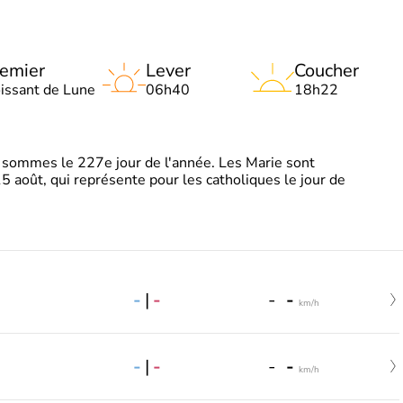
emier
Lever
Coucher
oissant de Lune
06h40
18h22
sommes le 227e jour de l'année. Les Marie sont
5 août, qui représente pour les catholiques le jour de
-
|
-
-
-
km/h
-
|
-
-
-
km/h