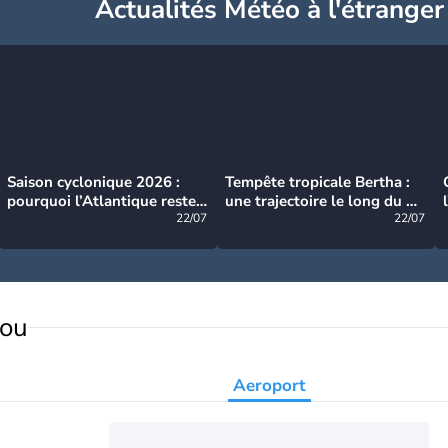
Actualités Météo à l'étranger
Saison cyclonique 2026 :
Tempête tropicale Bertha :
pourquoi l’Atlantique reste
une trajectoire le long du du
très calme à ce stade ?
22/07
littoral américain
22/07
Fou
Aeroport