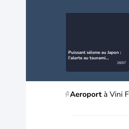
Puissant séisme au Japon :
l’alerte au tsunami
désormais levée
28/07
Aeroport
à Vini 