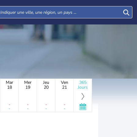
Mar
Mer
Jeu
Ven
365
18
19
20
21
Jours
-
-
-
-
-
-
-
-