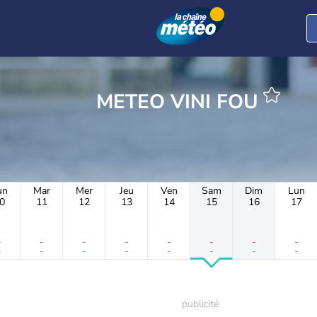
METEO VINI FOU
un
Mar
Mer
Jeu
Ven
Sam
Dim
Lun
0
11
12
13
14
15
16
17
-
-
-
-
-
-
-
-
-
-
-
-
-
-
-
-