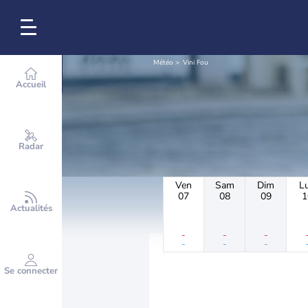
Météo
Vini Fou
Accueil
Radar
Ven
Sam
Dim
L
07
08
09
1
Actualités
-
-
-
-
-
-
Se connecter