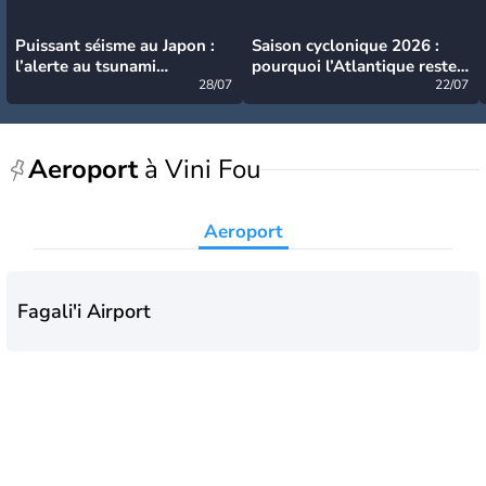
Puissant séisme au Japon :
Saison cyclonique 2026 :
l’alerte au tsunami
pourquoi l’Atlantique reste
désormais levée
28/07
très calme à ce stade ?
22/07
Aeroport
à Vini Fou
Aeroport
Fagali'i Airport