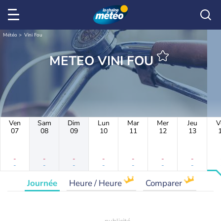
Météo
Vini Fou
METEO VINI FOU
Ven
Sam
Dim
Lun
Mar
Mer
Jeu
V
07
08
09
10
11
12
13
-
-
-
-
-
-
-
-
-
-
-
-
-
-
Journée
Heure / Heure
Comparer