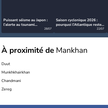
Puissant séisme au Japon :
Saison cyclonique 2026 :
l’alerte au tsunami
pourquoi l’Atlantique reste
désormais levée
28/07
très calme à ce stade ?
22/07
À proximité de
Mankhan
Duut
Munkhkhairkhan
Chandmani
Zereg