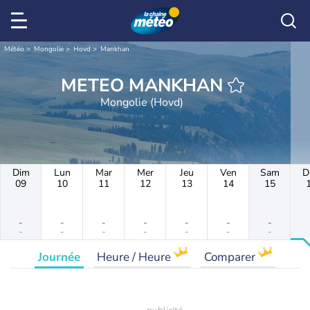
Météo
Mongolie
Hovd
Mankhan
METEO MANKHAN
Mongolie (Hovd)
Dim
Lun
Mar
Mer
Jeu
Ven
Sam
D
09
10
11
12
13
14
15
-
-
-
-
-
-
-
-
-
-
-
-
-
-
Journée
Heure / Heure
Comparer