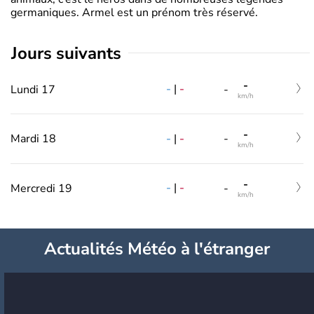
germaniques. Armel est un prénom très réservé.
jours suivants
-
-
|
-
Lundi 17
-
km/h
-
-
|
-
Mardi 18
-
km/h
-
-
|
-
Mercredi 19
-
km/h
Actualités Météo à l'étranger