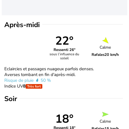
Après-midi
22°
Calme
Ressenti 26°
sous l’influence du
Rafales
20 km/h
soleil
Eclaircies et passages nuageux parfois denses.
Averses tombant en fin d'après-midi.
Risque de pluie
50 %
Indice UV
8
Très fort
Soir
18°
Calme
Ressenti 18°
Rafales
15 km/h