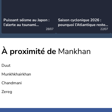
Puissant séisme au Japon :
Saison cyclonique 2026 :
l’alerte au tsunami
pourquoi l’Atlantique reste
désormais levée
28/07
très calme à ce stade ?
22/07
À proximité de
Mankhan
Duut
Munkhkhairkhan
Chandmani
Zereg