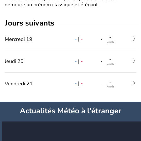
demeure un prénom classique et élégant.
jours suivants
-
-
|
-
Mercredi 19
-
km/h
-
-
|
-
Jeudi 20
-
km/h
-
-
|
-
Vendredi 21
-
km/h
Actualités Météo à l'étranger