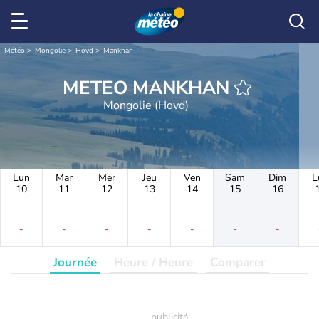
Météo
Mongolie
Hovd
Mankhan
METEO MANKHAN
Mongolie (Hovd)
Lun
Mar
Mer
Jeu
Ven
Sam
Dim
L
10
11
12
13
14
15
16
-
-
-
-
-
-
-
-
-
-
-
-
-
-
Journée
Heure / Heure
Comparer