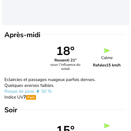
Après-midi
18°
Calme
Ressenti 21°
sous l’influence du
Rafales
15 km/h
soleil
Eclaircies et passages nuageux parfois denses.
Quelques averses faibles.
Risque de pluie
50 %
Indice UV
7
Fort
Soir
15°