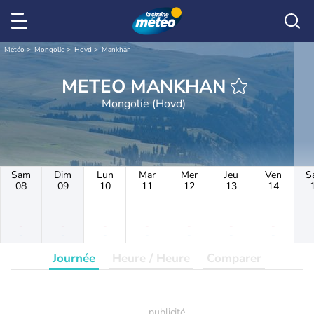
Météo
Mongolie
Hovd
Mankhan
METEO MANKHAN
Mongolie (Hovd)
Sam
Dim
Lun
Mar
Mer
Jeu
Ven
S
08
09
10
11
12
13
14
-
-
-
-
-
-
-
-
-
-
-
-
-
-
Journée
Heure / Heure
Comparer