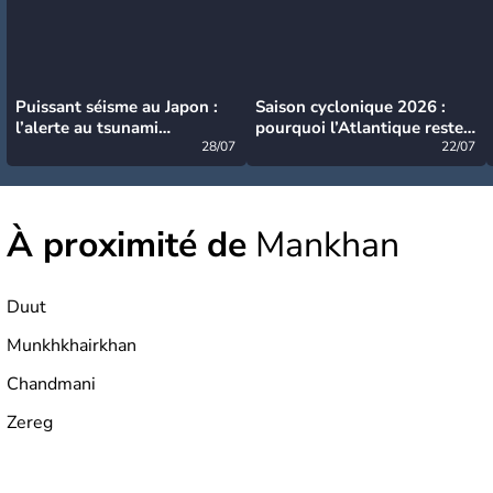
Puissant séisme au Japon :
Saison cyclonique 2026 :
l’alerte au tsunami
pourquoi l’Atlantique reste
désormais levée
28/07
très calme à ce stade ?
22/07
À proximité de
Mankhan
Duut
Munkhkhairkhan
Chandmani
Zereg