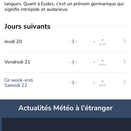
langues. Quant à Eudes, c’est un prénom germanique qui
signifie intrépide et audacieux.
jours suivants
-
-
|
-
Jeudi 20
-
km/h
-
-
|
-
Vendredi 21
-
km/h
Ce week-end,
-
-
|
-
-
Samedi 22
km/h
Actualités Météo à l'étranger