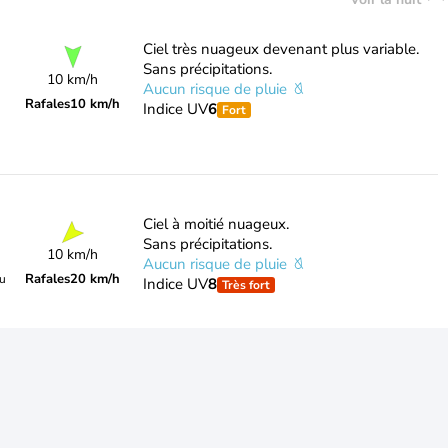
Ciel très nuageux devenant plus variable.
Sans précipitations.
10 km/h
Aucun risque de pluie
Rafales
10 km/h
Indice UV
6
Fort
Ciel à moitié nuageux.
Sans précipitations.
10 km/h
Aucun risque de pluie
Rafales
20 km/h
du
Indice UV
8
Très fort