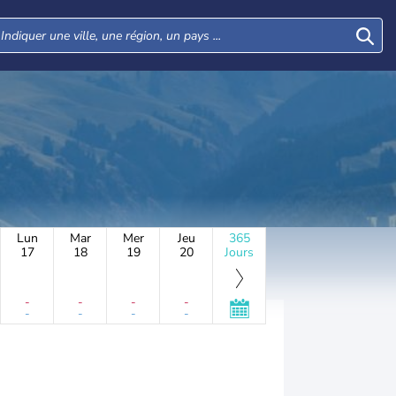
Lun
Mar
Mer
Jeu
365
17
18
19
20
Jours
-
-
-
-
-
-
-
-