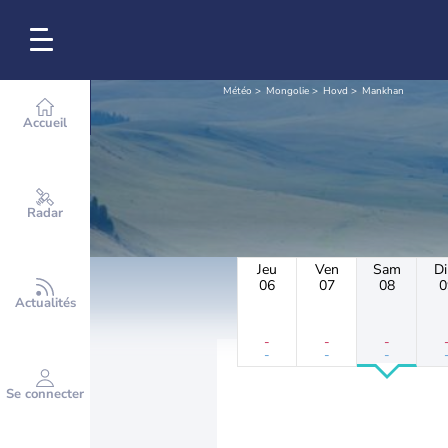
Météo
Mongolie
Hovd
Mankhan
Accueil
Radar
Jeu
Ven
Sam
D
06
07
08
0
Actualités
-
-
-
-
-
-
Se connecter