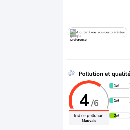
Ajouter à vos sources préférées
Pollution et qualité
1
/6
4
/6
1
/6
Indice pollution
2
/6
Mauvais