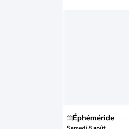
Éphéméride
Samedi 8 août