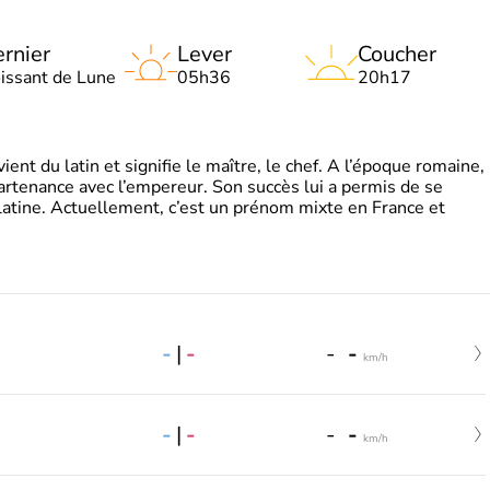
rnier
Lever
Coucher
oissant de Lune
05h36
20h17
t du latin et signifie le maître, le chef. A l’époque romaine,
partenance avec l’empereur. Son succès lui a permis de se
latine. Actuellement, c’est un prénom mixte en France et
-
|
-
-
-
km/h
-
|
-
-
-
km/h