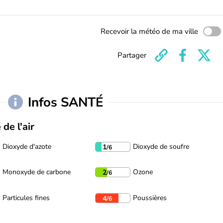
Recevoir la météo de ma ville
Partager
Infos SANTÉ
 de l'air
Dioxyde d'azote
Dioxyde de soufre
1
/6
Monoxyde de carbone
Ozone
2
/6
Particules fines
Poussières
4
/6