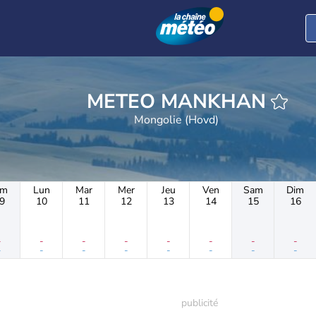
METEO MANKHAN
Mongolie (Hovd)
im
Lun
Mar
Mer
Jeu
Ven
Sam
Dim
9
10
11
12
13
14
15
16
-
-
-
-
-
-
-
-
-
-
-
-
-
-
-
-