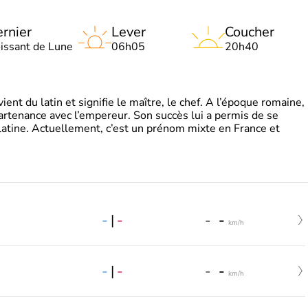
rnier
Lever
Coucher
oissant de Lune
06h05
20h40
t du latin et signifie le maître, le chef. A l’époque romaine,
partenance avec l’empereur. Son succès lui a permis de se
latine. Actuellement, c’est un prénom mixte en France et
-
|
-
-
-
km/h
-
|
-
-
-
km/h