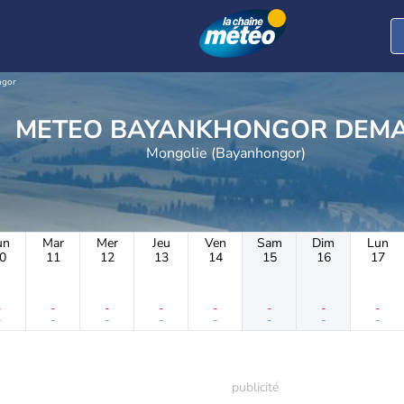
ngor
METEO BAYANKHONGOR DEM
Mongolie (Bayanhongor)
un
Mar
Mer
Jeu
Ven
Sam
Dim
Lun
0
11
12
13
14
15
16
17
-
-
-
-
-
-
-
-
-
-
-
-
-
-
-
-