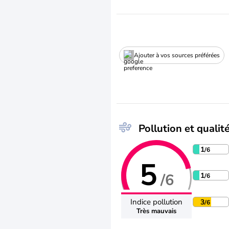
Ajouter à vos sources préférées
Pollution et qualité
1
/6
5
/6
1
/6
Indice pollution
3
/6
Très mauvais