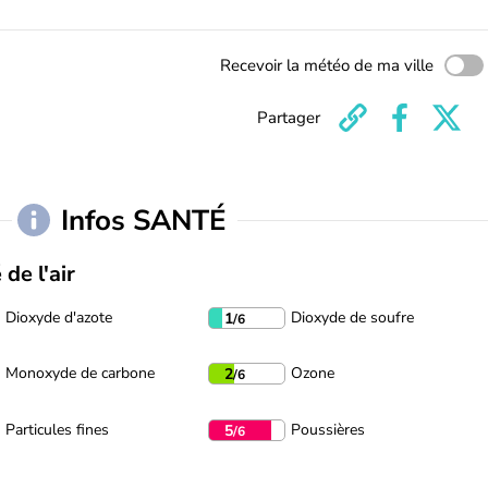
Recevoir la météo de ma ville
Partager
Infos SANTÉ
 de l'air
Dioxyde d'azote
Dioxyde de soufre
1
/6
Monoxyde de carbone
Ozone
2
/6
Particules fines
Poussières
5
/6