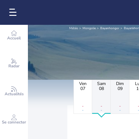
Météo
Mongolie
Bayanhongor
Bayankho
Accueil
Radar
Ven
Sam
Dim
L
07
08
09
1
Actualités
-
-
-
-
-
-
Se connecter