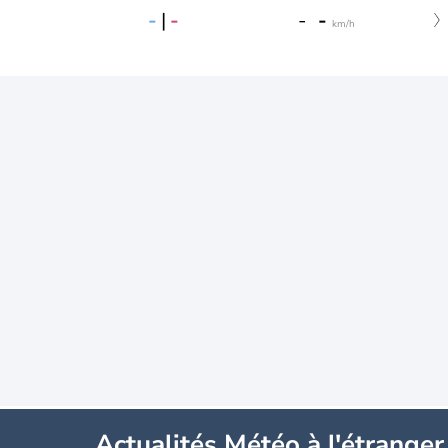
-
|
-
-
-
km/h
Actualités Météo à l'étranger