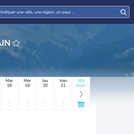
AIN
Mar
Mer
Jeu
Ven
365
18
19
20
21
Jours
-
-
-
-
-
-
-
-