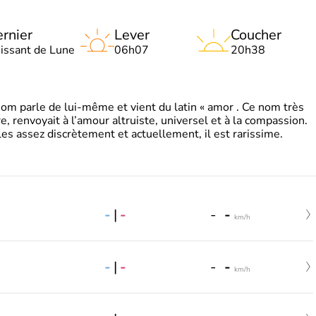
rnier
Lever
Coucher
oissant de Lune
06h07
20h38
 parle de lui-même et vient du latin « amor . Ce nom très
, renvoyait à l’amour altruiste, universel et à la compassion.
es assez discrètement et actuellement, il est rarissime.
-
|
-
-
-
km/h
-
|
-
-
-
km/h