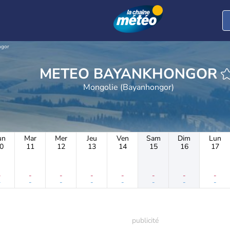
ngor
METEO BAYANKHONGOR
Mongolie (Bayanhongor)
un
Mar
Mer
Jeu
Ven
Sam
Dim
Lun
0
11
12
13
14
15
16
17
-
-
-
-
-
-
-
-
-
-
-
-
-
-
-
-