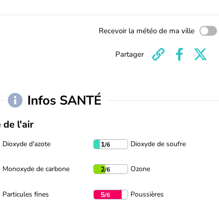
Recevoir la météo de ma ville
Partager
Infos SANTÉ
 de l'air
Dioxyde d'azote
Dioxyde de soufre
1
/6
Monoxyde de carbone
Ozone
2
/6
Particules fines
Poussières
5
/6