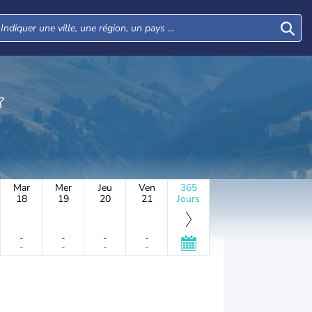
Mar
Mer
Jeu
Ven
365
18
19
20
21
Jours
-
-
-
-
-
-
-
-