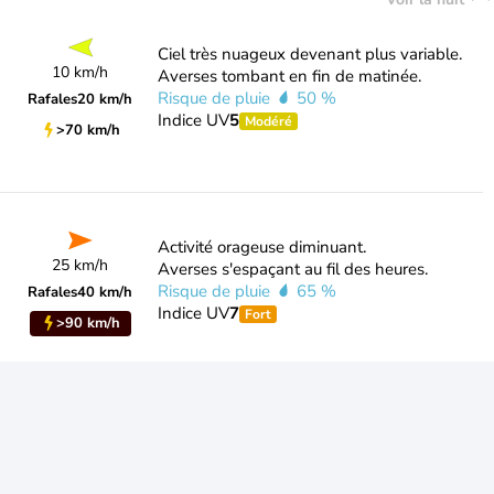
Ciel très nuageux devenant plus variable.
10 km/h
Averses tombant en fin de matinée.
Risque de pluie
50 %
Rafales
20 km/h
Indice UV
5
Modéré
>70 km/h
Activité orageuse diminuant.
25 km/h
Averses s'espaçant au fil des heures.
Risque de pluie
65 %
Rafales
40 km/h
Indice UV
7
Fort
>90 km/h