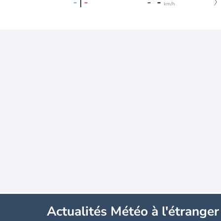
-
|
-
-
-
km/h
Actualités Météo à l'étranger