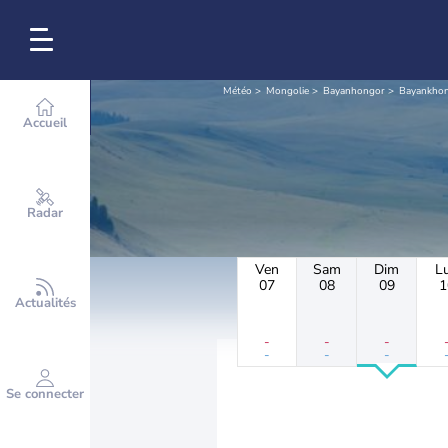
Météo
Mongolie
Bayanhongor
Bayankho
Accueil
Radar
Ven
Sam
Dim
L
07
08
09
1
Actualités
-
-
-
-
-
-
Se connecter