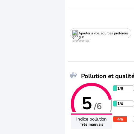
Ajouter à vos sources préférées
Pollution et qualité
1
/6
5
/6
1
/6
Indice pollution
4
/6
Très mauvais