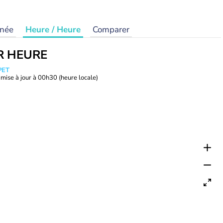
rnée
Heure / Heure
Comparer
R HEURE
PET
mise à jour à
00h30
(heure locale)