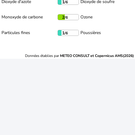
Dioxyde d'azote
Dioxyde de soufre
1
/6
Monoxyde de carbone
Ozone
2
/6
Particules fines
Poussières
1
/6
Données établies par
METEO CONSULT et Copernicus AMS(2026)