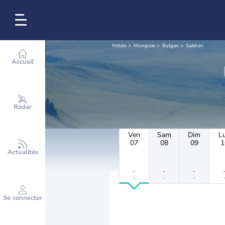
Météo
Mongolie
Bulgan
Saikhan
Accueil
Radar
Ven
Sam
Dim
L
07
08
09
1
Actualités
-
-
-
-
-
-
Se connecter