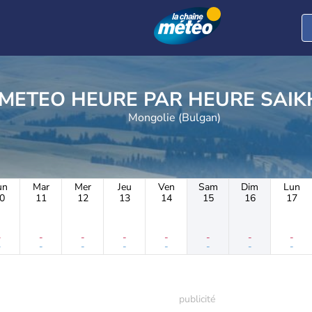
METEO HEURE PAR 
Mongolie (Bulgan)
un
Mar
Mer
Jeu
Ven
Sam
Dim
Lun
0
11
12
13
14
15
16
17
-
-
-
-
-
-
-
-
-
-
-
-
-
-
-
-