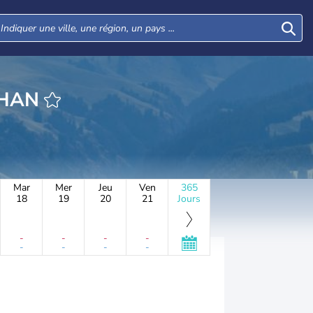
HEURE SAIKHAN
Mar
Mer
Jeu
Ven
365
18
19
20
21
Jours
-
-
-
-
-
-
-
-