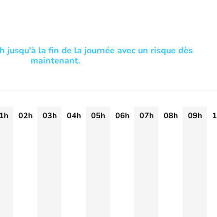
 jusqu'à la fin de la journée avec un risque dès
maintenant.
1h
02h
03h
04h
05h
06h
07h
08h
09h
1