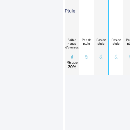
Pluie
Faible
Pas de
Pas de
Pas de
Pa
risque
pluie
pluie
pluie
pl
d'averses
Risque
20%