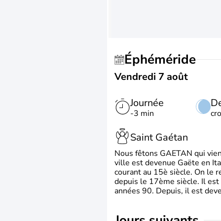
Éphéméride
Vendredi 7 août
Journée
De
-3 min
cr
Saint Gaétan
Nous fêtons GAETAN qui vient du
ville est devenue Gaëte en Ita
courant au 15è siècle. On le 
depuis le 17ème siècle. Il est
années 90. Depuis, il est deve
jours suivants