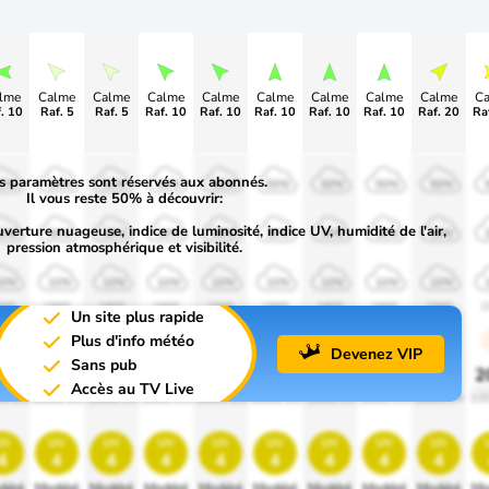
lme
Calme
Calme
Calme
Calme
Calme
Calme
Calme
Calme
C
. 10
Raf. 5
Raf. 5
Raf. 10
Raf. 10
Raf. 10
Raf. 10
Raf. 10
Raf. 20
Ra
s paramètres sont réservés aux abonnés.
50%
50%
50%
50%
50%
50%
50%
50%
50%
Il vous reste 50% à découvrir:
uverture nuageuse, indice de luminosité, indice UV, humidité de l'air,
30%
30%
30%
30%
30%
30%
30%
30%
30%
pression atmosphérique et visibilité.
10%
10%
10%
10%
10%
10%
10%
10%
10%
900
1900
1900
1900
1900
1900
1900
1900
1900
1
Un site plus rapide
Plus d'info météo
Devenez VIP
Sans pub
0%
20%
20%
20%
20%
20%
20%
20%
20%
2
Accès au TV Live
0 lm
1000 lm
1000 lm
1000 lm
1000 lm
1000 lm
1000 lm
1000 lm
1000 lm
10
uv
uv
uv
uv
uv
uv
uv
uv
uv
4
4
4
4
4
4
4
4
4
déré
Modéré
Modéré
Modéré
Modéré
Modéré
Modéré
Modéré
Modéré
Mo