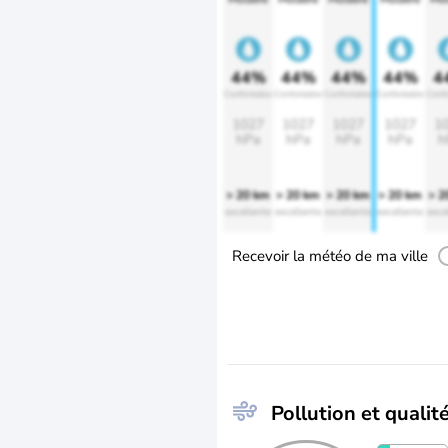
44%
44%
44%
44%
4
Confortable
Confortable
Confortable
Confortable
Confo
1027
1027
1027
1027
1
hPa
hPa
hPa
hPa
h
> 20 km
> 20 km
> 20 km
> 20 km
> 2
excellente
excellente
excellente
excellente
exce
Recevoir la météo de ma ville
Pollution et qualité