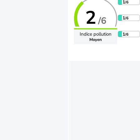
1
/6
2
/6
1
/6
Indice pollution
1
/6
Moyen