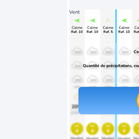
Vent
Calme
Calme
Calme
Calme
Ca
Raf. 10
Raf. 10
Raf. 5
Raf. 10
Raf
Ce
50%
50%
50%
50%
Quantité de précipitations, co
30%
30%
30%
30%
10%
10%
10%
10%
1900
1900
1900
1900
1
20%
20%
20%
20%
2
1000 lm
1000 lm
1000 lm
1000 lm
100
uv
uv
uv
uv
4
4
4
4
Modéré
Modéré
Modéré
Modéré
Mo