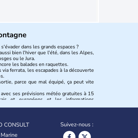
montagne
e s'évader dans les grands espaces ?
ussi bien l'hiver que l'été, dans les Alpes,
osges ou le Jura.
ncore les balades en raquettes.
 via ferrata, les escapades à la découverte
s.
sortie, parce que mal équipé, ça peut vite
 avec ses prévisions météo gratuites à 15
çais et européens et les informations
er, hauteur de neige, pistes ouvertes,
Suivez-nous :
O CONSULT
 Marine