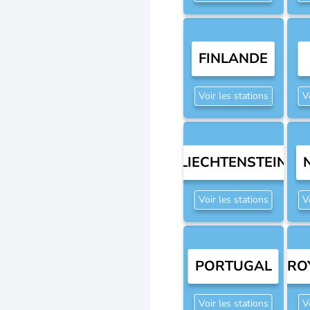
FINLANDE
Voir les stations
V
LIECHTENSTEIN
Voir les stations
V
PORTUGAL
RO
Voir les stations
V