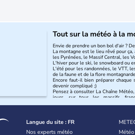
Tout sur la météo à la 
Envie de prendre un bon bol d'air ? D
La montagne est le lieu rêvé pour ça, a
les Pyrénées, le Massif Central, les V
L'hiver pour le ski, le snowboard ou e
L'été pour les randonnées, le VTT, les
de la faune et de la flore montagnarde
Encore faut-il bien préparer chaque 
devenir compliqué ;)
Pensez à consulter La Chaîne Météo,
jours, sur tous les massifs, fran
indispensables en été comme en hiv
risque d'avalanche...
Langue du site : FR
METE
Nos experts météo
Météo