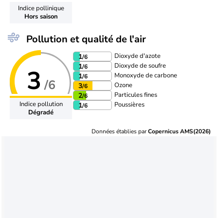
Indice pollinique
Hors saison
Pollution et qualité de l'air
Dioxyde d'azote
1
/6
Dioxyde de soufre
1
/6
3
Monoxyde de carbone
1
/6
/6
Ozone
3
/6
Particules fines
2
/6
Indice pollution
Poussières
1
/6
Dégradé
Données établies par
Copernicus AMS(2026)