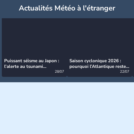
Actualités Météo à l'étranger
Puissant séisme au Japon :
Saison cyclonique 2026 :
l’alerte au tsunami
pourquoi l’Atlantique reste
désormais levée
28/07
très calme à ce stade ?
22/07