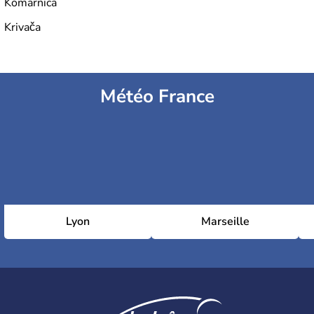
Komarnica
Krivača
Météo France
Lyon
Marseille