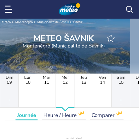
Météo
Monténégro
Municipalité de Šavnik
Šavnik
METEO ŠAVNIK
Monténégro (Municipalité de Šavnik)
Dim
Lun
Mar
Mer
Jeu
Ven
Sam
D
09
10
11
12
13
14
15
-
-
-
-
-
-
-
-
-
-
-
-
-
-
Journée
Heure / Heure
Comparer