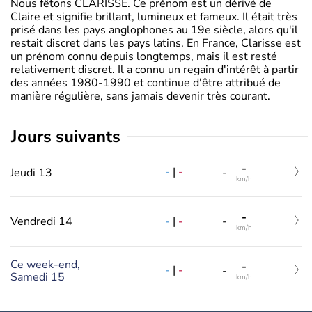
Nous fêtons CLARISSE. Ce prénom est un dérivé de
Claire et signifie brillant, lumineux et fameux. Il était très
prisé dans les pays anglophones au 19e siècle, alors qu'il
restait discret dans les pays latins. En France, Clarisse est
un prénom connu depuis longtemps, mais il est resté
relativement discret. Il a connu un regain d'intérêt à partir
des années 1980-1990 et continue d'être attribué de
manière régulière, sans jamais devenir très courant.
jours suivants
-
-
|
-
Jeudi 13
-
km/h
-
-
|
-
Vendredi 14
-
km/h
Ce week-end,
-
-
|
-
-
Samedi 15
km/h