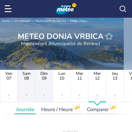
Météo
Monténégro
Municipalité de Berane
Donja Vrbica
METEO DONJA VRBICA
Monténégro (Municipalité de Berane)
Ven
Sam
Dim
Lun
Mar
Mer
Jeu
V
07
08
09
10
11
12
13
-
-
-
-
-
-
-
-
-
-
-
-
-
-
Journée
Heure / Heure
Comparer