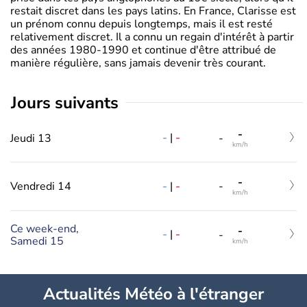
restait discret dans les pays latins. En France, Clarisse est
un prénom connu depuis longtemps, mais il est resté
relativement discret. Il a connu un regain d'intérêt à partir
des années 1980-1990 et continue d'être attribué de
manière régulière, sans jamais devenir très courant.
jours suivants
-
-
|
-
Jeudi 13
-
km/h
-
-
|
-
Vendredi 14
-
km/h
Ce week-end,
-
-
|
-
-
Samedi 15
km/h
Actualités Météo à l'étranger