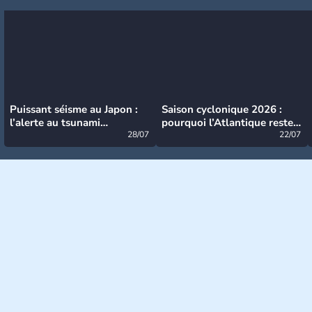
Puissant séisme au Japon :
Saison cyclonique 2026 :
l’alerte au tsunami
pourquoi l’Atlantique reste
désormais levée
28/07
très calme à ce stade ?
22/07