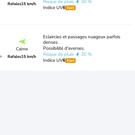
Risque de pluie
30 %
Rafales
15 km/h
Indice UV
6
Fort
Eclaircies et passages nuageux parfois
denses.
Possibilité d'averses.
Calme
Risque de pluie
30 %
du
Rafales
15 km/h
Indice UV
6
Fort