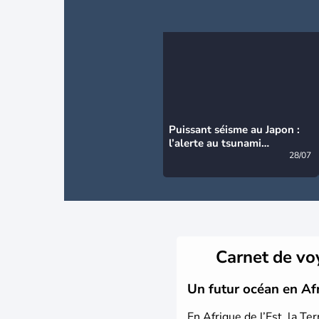
Puissant séisme au Japon :
l’alerte au tsunami
désormais levée
28/07
Carnet de v
Un futur océan en Af
En Afrique de l’Est, la Te