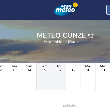
METEO CUNZE
Mozambique (Gaza)
er
Jeu
Ven
Sam
Dim
Lun
Mar
Mer
2
13
14
15
16
17
18
19
-
-
-
-
-
-
-
-
-
-
-
-
-
-
-
-