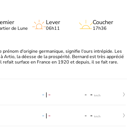
emier
Lever
Coucher
artier de Lune
06h11
17h36
rénom d'origine germanique, signifie l'ours intrépide. Les
 à Artio, la déesse de la prospérité. Bernard est très apprécié
refait surface en France en 1920 et depuis, il se fait rare.
-
|
-
-
-
km/h
-
|
-
-
-
km/h