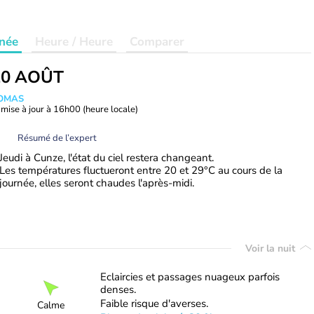
née
Heure / Heure
Comparer
20 AOÛT
HOMAS
mise à jour à
16h00
(heure locale)
Résumé de l’expert
Jeudi à Cunze, l'état du ciel restera changeant.
Les températures fluctueront entre 20 et 29°C au cours de la
journée, elles seront chaudes l'après-midi.
Voir la nuit
Eclaircies et passages nuageux parfois
denses.
Faible risque d'averses.
Calme