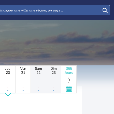
Jeu
Ven
Sam
Dim
365
20
21
22
23
Jours
-
-
-
-
-
-
-
-