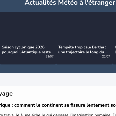
Actualités Météo à l'étranger
Saison cyclonique 2026 :
Tempête tropicale Bertha :
pourquoi l’Atlantique reste
une trajectoire le long du du
très calme à ce stade ?
22/07
littoral américain
22/07
oyage
rique : comment le continent se fissure lentement s
rre travaille à une échelle qui dépasse l’imagination humaine. D