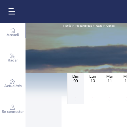
Météo
Mozambique
Gaza
Cunze
Accueil
Radar
Dim
Lun
Mar
M
09
10
11
1
Actualités
-
-
-
-
-
-
Se connecter