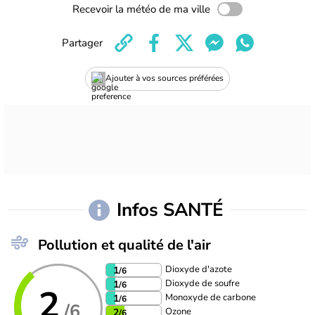
Recevoir la météo de ma ville
Partager
Ajouter à vos sources préférées
Infos SANTÉ
Pollution et qualité de l'air
Dioxyde d'azote
1
/6
Dioxyde de soufre
1
/6
2
Monoxyde de carbone
1
/6
/6
Ozone
2
/6