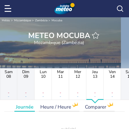
Météo
Mozambique
Zambézia
Mocuba
METEO MOCUBA
Mozambique (Zambézia)
Sam
Dim
Lun
Mar
Mer
Jeu
Ven
S
08
09
10
11
12
13
14
-
-
-
-
-
-
-
-
-
-
-
-
-
-
Journée
Heure / Heure
Comparer