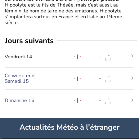
Hippolyte est le fils de Thésée, mais c’est aussi, au
féminin, le nom de la reine des amazones. Hippolyte
s’implantera surtout en France et en Italie au 19eme
siècle.
jours suivants
-
-
|
-
Vendredi 14
-
km/h
Ce week-end,
-
-
|
-
-
Samedi 15
km/h
-
-
|
-
Dimanche 16
-
km/h
Actualités Météo à l'étranger