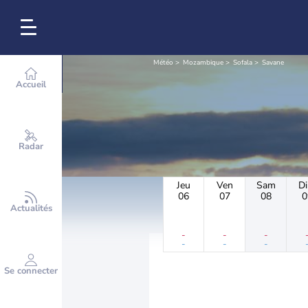
Météo
Mozambique
Sofala
Savane
Accueil
Radar
Jeu
Ven
Sam
D
06
07
08
0
Actualités
-
-
-
-
-
-
Se connecter