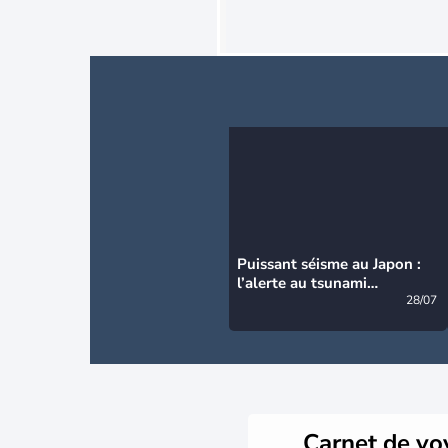
Puissant séisme au Japon :
l’alerte au tsunami
désormais levée
28/07
Carnet de v