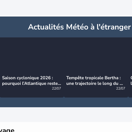
Actualités Météo à l'étranger
Saison cyclonique 2026 :
Tempête tropicale Bertha :
pourquoi l’Atlantique reste
une trajectoire le long du du
très calme à ce stade ?
22/07
littoral américain
22/07
oyage