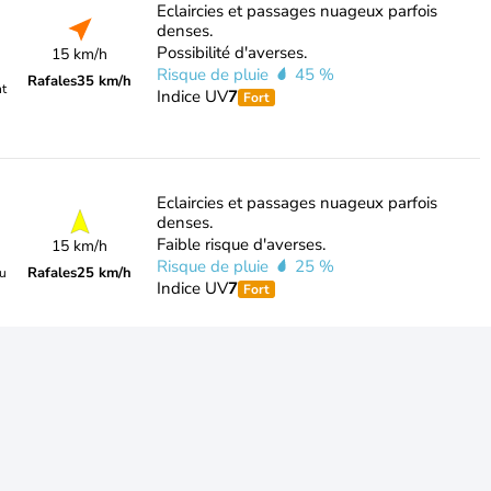
Eclaircies et passages nuageux parfois
denses.
Possibilité d'averses.
15 km/h
Risque de pluie
45 %
Rafales
35 km/h
nt
Indice UV
7
Fort
Eclaircies et passages nuageux parfois
denses.
Faible risque d'averses.
15 km/h
Risque de pluie
25 %
Rafales
25 km/h
du
Indice UV
7
Fort