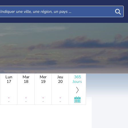
Lun
Mar
Mer
Jeu
365
17
18
19
20
Jours
-
-
-
-
-
-
-
-