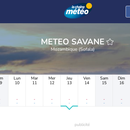
METEO SAVANE
Mozambique (Sofala)
im
Lun
Mar
Mer
Jeu
Ven
Sam
Dim
9
10
11
12
13
14
15
16
-
-
-
-
-
-
-
-
-
-
-
-
-
-
-
-