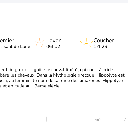
emier
Lever
Coucher
oissant de Lune
06h02
17h29
t du grec et signifie le cheval libéré, qui court à bride
libère les chevaux. Dans la Mythologie grecque, Hippolyte est
aussi, au féminin, le nom de la reine des amazones. Hippolyte
 et en Italie au 19eme siècle.
-
|
-
-
-
km/h