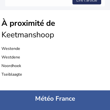
Lire l'article
À proximité de
Keetmanshoop
Westende
Westdene
Noordhoek
Tseiblaagte
Météo France