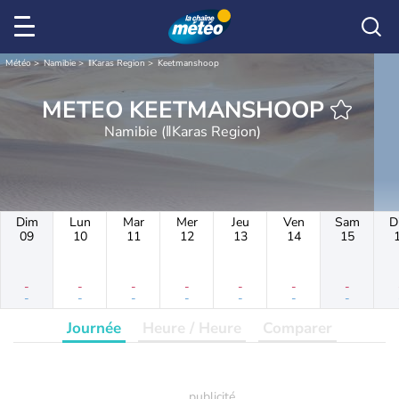
Météo
Namibie
ǁKaras Region
Keetmanshoop
METEO KEETMANSHOOP
Namibie (ǁKaras Region)
Dim
Lun
Mar
Mer
Jeu
Ven
Sam
D
09
10
11
12
13
14
15
-
-
-
-
-
-
-
-
-
-
-
-
-
-
Journée
Heure / Heure
Comparer