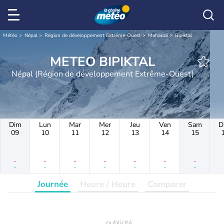
Météo
Népal
Région de développement Extrême-Ouest
Mahakali
Bipiktal
METEO BIPIKTAL
Népal (Région de développement Extrême-Ouest)
Dim
Lun
Mar
Mer
Jeu
Ven
Sam
D
09
10
11
12
13
14
15
-
-
-
-
-
-
-
-
-
-
-
-
-
-
Journée
Heure / Heure
Comparer