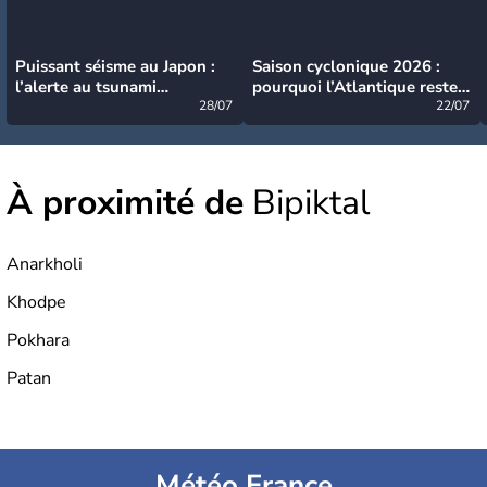
Puissant séisme au Japon :
Saison cyclonique 2026 :
l’alerte au tsunami
pourquoi l’Atlantique reste
désormais levée
28/07
très calme à ce stade ?
22/07
À proximité de
Bipiktal
Anarkholi
Khodpe
Pokhara
Patan
Météo France