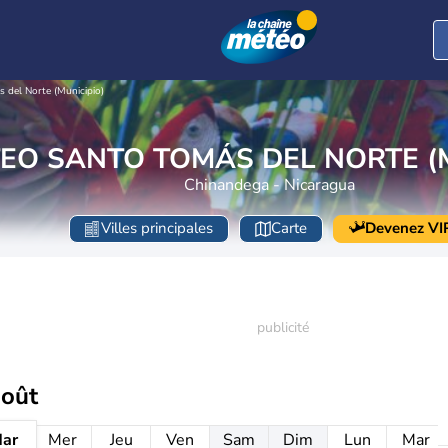
 del Norte (Municipio)
EO SANTO TOMÁS DEL NORTE (M
Chinandega - Nicaragua
Villes principales
Carte
Devenez VI
août
ar
Mer
Jeu
Ven
Sam
Dim
Lun
Mar