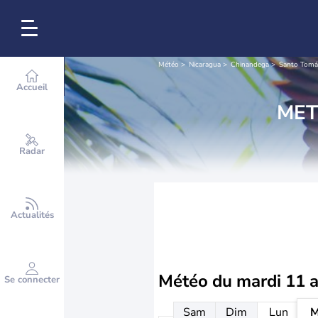
Météo
Nicaragua
Chinandega
Santo Tomás
Accueil
MET
Radar
Actualités
Météo du
mardi 11 
Se connecter
Sam
Dim
Lun
M