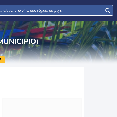
UNICIPIO)
P
Mer
Jeu
Ven
Sam