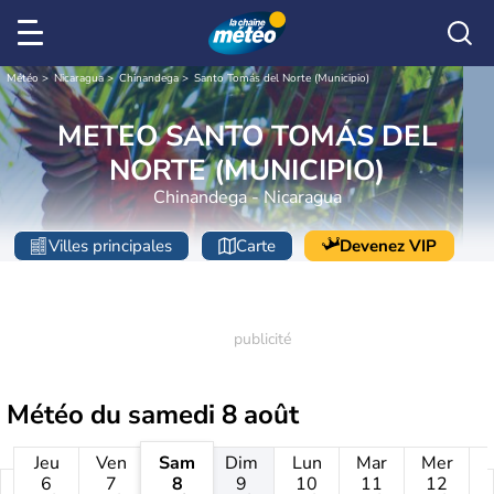
Météo
Nicaragua
Chinandega
Santo Tomás del Norte (Municipio)
METEO SANTO TOMÁS DEL
NORTE (MUNICIPIO)
Chinandega - Nicaragua
Villes principales
Carte
Devenez VIP
Météo du
samedi 8 août
Jeu
Ven
Sam
Dim
Lun
Mar
Mer
6
7
8
9
10
11
12