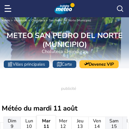
Météo
Honduras
Choluteca
San Pedro del Norte (Municipio)
METEO SAN PEDRO DEL NORTE
(MUNICIPIO)
Choluteca - Honduras
Villes principales
Carte
Devenez VIP
Météo du
mardi 11 août
Dim
Lun
Mar
Mer
Jeu
Ven
Sam
9
10
11
12
13
14
15