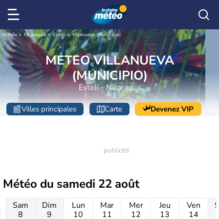
Météo
Nicaragua
Estelí
Villanueva (Municipio)
METEO VILLANUEVA
(MUNICIPIO)
Estelí - Nicaragua
Villes principales
Carte
Devenez VIP
Météo du
samedi 22 août
Sam
Dim
Lun
Mar
Mer
Jeu
Ven
8
9
10
11
12
13
14