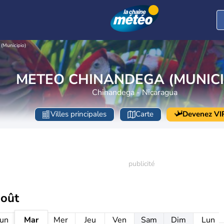
(Municipio)
METEO CHINANDEGA (MUNICI
Chinandega - Nicaragua
Villes principales
Carte
Devenez VI
août
un
Mar
Mer
Jeu
Ven
Sam
Dim
Lun