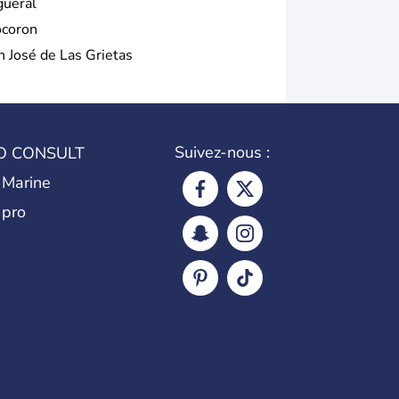
gueral
coron
n José de Las Grietas
Suivez-nous :
O CONSULT
 Marine
 pro