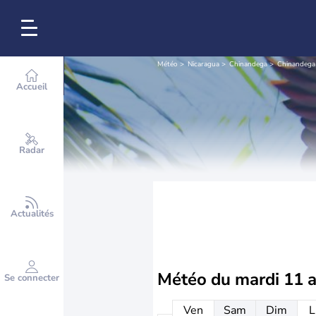
Météo
Nicaragua
Chinandega
Chinandega 
Accueil
Radar
Actualités
Météo du
mardi 11 
Se connecter
Ven
Sam
Dim
L