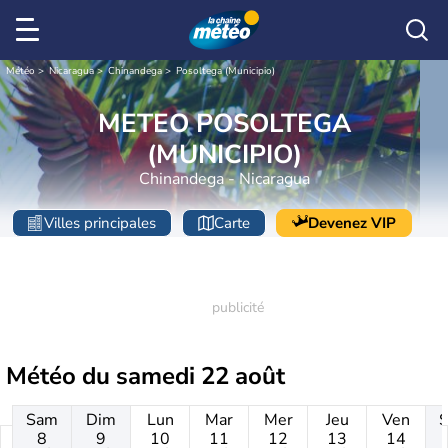
Météo
Nicaragua
Chinandega
Posoltega (Municipio)
METEO POSOLTEGA
(MUNICIPIO)
Chinandega - Nicaragua
Villes principales
Carte
Devenez VIP
Météo du
samedi 22 août
Sam
Dim
Lun
Mar
Mer
Jeu
Ven
8
9
10
11
12
13
14