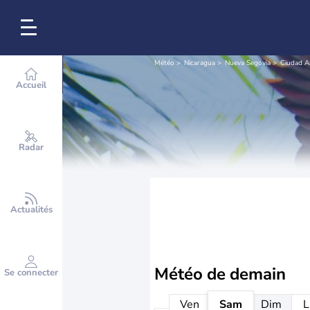
Météo
Nicaragua
Nueva Segovia
Ciudad An
Accueil
Radar
Actualités
Météo de
demain
Se connecter
Ven
Sam
Dim
L