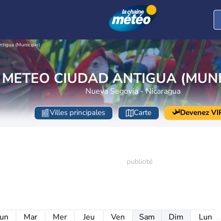
tigua (Municipio)
METEO CIUDAD ANTIGUA (MUNI
Nueva Segovia - Nicaragua
Villes principales
Carte
Devenez VI
un
Mar
Mer
Jeu
Ven
Sam
Dim
Lun