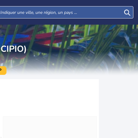
CIPIO)
P
Mar
Mer
Jeu
Ven