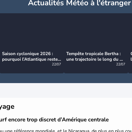
Actualités Météo à l'étranger
Saison cyclonique 2026 :
Tempête tropicale Bertha :
pourquoi l’Atlantique reste
une trajectoire le long du du
très calme à ce stade ?
22/07
littoral américain
22/07
oyage
urf encore trop discret d’Amérique centrale
nu une référence mondiale, et le Nicaragua, de plus en plus cou