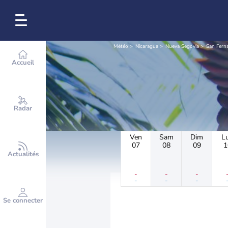
Météo
Nicaragua
Nueva Segovia
San Fern
Accueil
Radar
Ven
Sam
Dim
L
07
08
09
1
Actualités
-
-
-
-
-
-
Se connecter