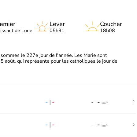
emier
Lever
Coucher
oissant de Lune
05h31
18h08
sommes le 227e jour de l'année. Les Marie sont
5 août, qui représente pour les catholiques le jour de
-
|
-
-
-
km/h
-
|
-
-
-
km/h