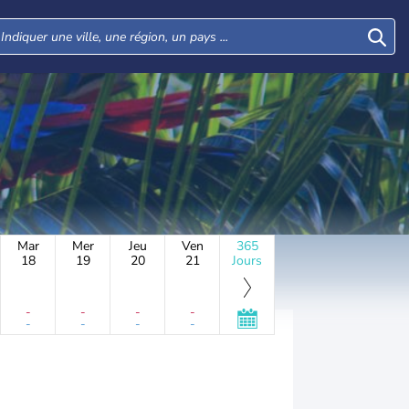
Mar
Mer
Jeu
Ven
365
18
19
20
21
Jours
-
-
-
-
-
-
-
-