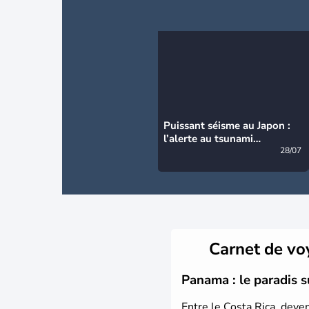
Puissant séisme au Japon :
l’alerte au tsunami
désormais levée
28/07
Carnet de v
Panama : le paradis s
Entre le Costa Rica, deve