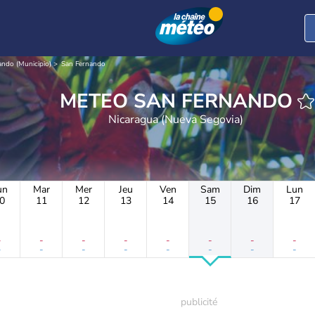
ando (Municipio)
San Fernando
METEO SAN FERNANDO
Nicaragua (Nueva Segovia)
un
Mar
Mer
Jeu
Ven
Sam
Dim
Lun
0
11
12
13
14
15
16
17
-
-
-
-
-
-
-
-
-
-
-
-
-
-
-
-