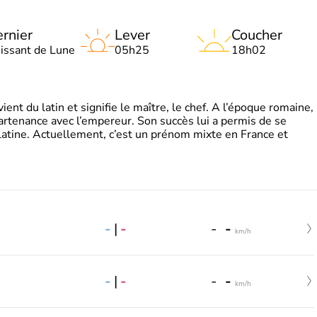
rnier
Lever
Coucher
oissant de Lune
05h25
18h02
t du latin et signifie le maître, le chef. A l’époque romaine,
partenance avec l’empereur. Son succès lui a permis de se
latine. Actuellement, c’est un prénom mixte en France et
-
|
-
-
-
km/h
-
|
-
-
-
km/h