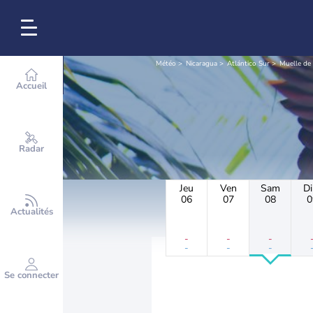
Météo
Nicaragua
Atlántico Sur
Muelle de 
Accueil
Radar
Jeu
Ven
Sam
D
06
07
08
0
Actualités
-
-
-
-
-
-
Se connecter