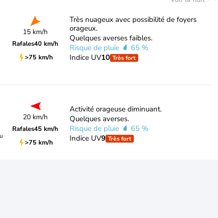
Très nuageux avec possibilité de foyers
orageux.
15 km/h
Quelques averses faibles.
Rafales
40 km/h
Risque de pluie
65 %
Indice UV
10
>75 km/h
Très fort
Activité orageuse diminuant.
20 km/h
Quelques averses.
Risque de pluie
65 %
Rafales
45 km/h
du
Indice UV
9
Très fort
>75 km/h