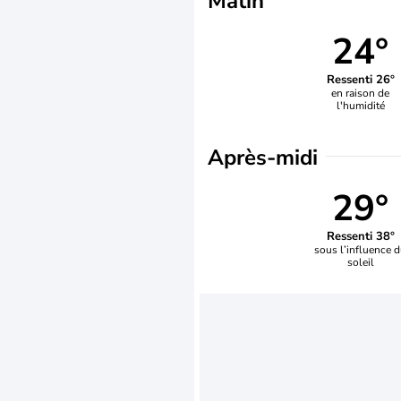
Matin
24°
Ressenti 26°
en raison de
l'humidité
Après-midi
29°
Ressenti 38°
sous l’influence 
soleil