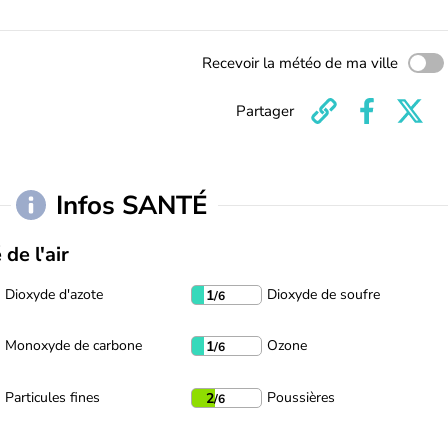
Recevoir la météo de ma ville
Partager
Infos SANTÉ
 de l'air
Dioxyde d'azote
Dioxyde de soufre
1
/6
Monoxyde de carbone
Ozone
1
/6
Particules fines
Poussières
2
/6