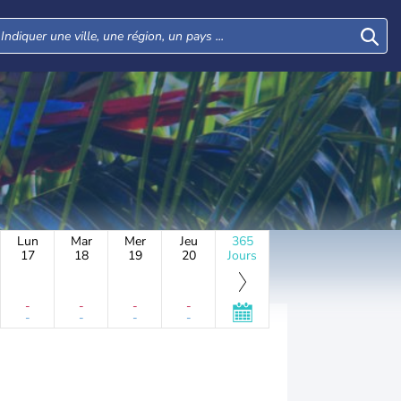
Lun
Mar
Mer
Jeu
365
17
18
19
20
Jours
-
-
-
-
-
-
-
-