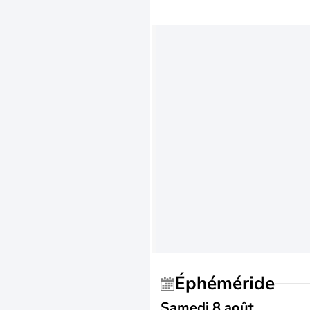
Éphéméride
Samedi 8 août