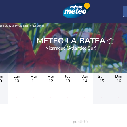
los Bueyes (Municipio)
La Batea
METEO LA BATEA
Nicaragua (Atlántico Sur)
im
Lun
Mar
Mer
Jeu
Ven
Sam
Dim
9
10
11
12
13
14
15
16
-
-
-
-
-
-
-
-
-
-
-
-
-
-
-
-