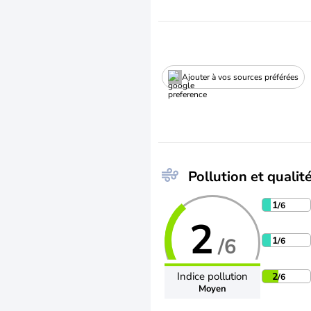
Ajouter à vos sources préférées
Pollution et qualité
1
/6
2
/6
1
/6
Indice pollution
2
/6
Moyen