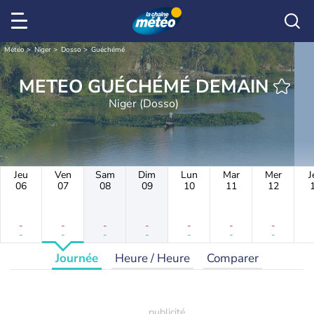
Météo
Niger
Dosso
Guéchémé
METEO GUÉCHÉMÉ DEMAIN
Niger (Dosso)
Jeu
Ven
Sam
Dim
Lun
Mar
Mer
J
06
07
08
09
10
11
12
-
-
-
-
-
-
-
-
-
-
-
-
-
-
Journée
Heure / Heure
Comparer