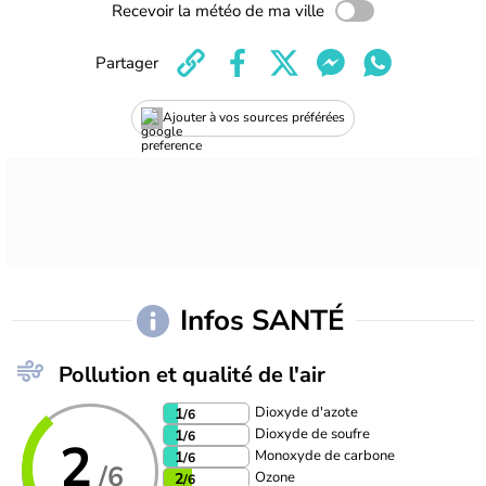
Recevoir la météo de ma ville
Partager
Ajouter à vos sources préférées
Infos SANTÉ
Pollution et qualité de l'air
Dioxyde d'azote
1
/6
Dioxyde de soufre
1
/6
2
Monoxyde de carbone
1
/6
/6
Ozone
2
/6