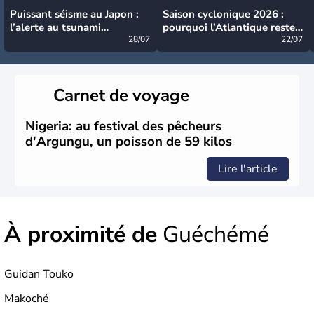
Puissant séisme au Japon :
Saison cyclonique 2026 :
l’alerte au tsunami
pourquoi l’Atlantique reste
désormais levée
28/07
très calme à ce stade ?
22/07
Carnet de voyage
Nigeria: au festival des pêcheurs
d'Argungu, un poisson de 59 kilos
Lire l'article
À proximité de
Guéchémé
Guidan Touko
Makoché