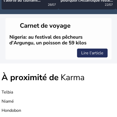
l’alerte au tsunami
pourquoi l’Atlantique reste
désormais levée
28/07
très calme à ce stade ?
22/07
Carnet de voyage
Nigeria: au festival des pêcheurs
d'Argungu, un poisson de 59 kilos
Lire l'article
À proximité de
Karma
Telbia
Niamé
Hondobon