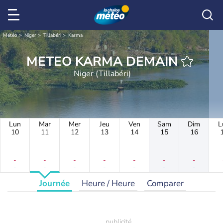
Météo
Niger
Tillabéri
Karma
METEO KARMA DEMAIN
Niger (Tillabéri)
Lun
Mar
Mer
Jeu
Ven
Sam
Dim
L
10
11
12
13
14
15
16
-
-
-
-
-
-
-
-
-
-
-
-
-
-
Journée
Heure / Heure
Comparer