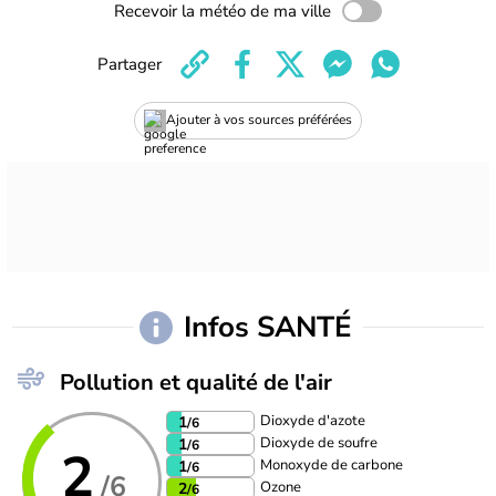
Recevoir la météo de ma ville
Partager
Ajouter à vos sources préférées
Infos SANTÉ
Pollution et qualité de l'air
Dioxyde d'azote
1
/6
Dioxyde de soufre
1
/6
2
Monoxyde de carbone
1
/6
/6
Ozone
2
/6