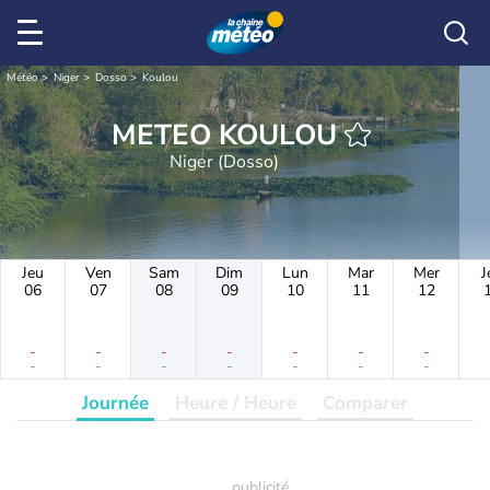
Météo
Niger
Dosso
Koulou
METEO KOULOU
Niger (Dosso)
Jeu
Ven
Sam
Dim
Lun
Mar
Mer
J
06
07
08
09
10
11
12
-
-
-
-
-
-
-
-
-
-
-
-
-
-
Journée
Heure / Heure
Comparer