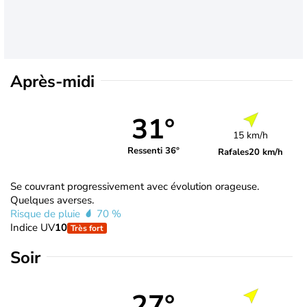
Après-midi
31°
15 km/h
Ressenti 36°
Rafales
20 km/h
Se couvrant progressivement avec évolution orageuse.
Quelques averses.
Risque de pluie
70 %
Indice UV
10
Très fort
Soir
27°