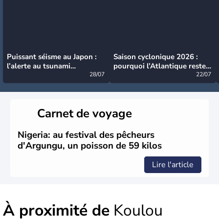
Puissant séisme au Japon :
Saison cyclonique 2026 :
l’alerte au tsunami
pourquoi l’Atlantique reste
désormais levée
28/07
très calme à ce stade ?
22/07
Carnet de voyage
Nigeria: au festival des pêcheurs
d'Argungu, un poisson de 59 kilos
Lire l'article
À proximité de
Koulou