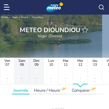
Météo
Niger
Dosso
Dioundiou
METEO DIOUNDIOU
Niger (Dosso)
Ven
Sam
Dim
Lun
Mar
Mer
Jeu
V
07
08
09
10
11
12
13
-
-
-
-
-
-
-
-
-
-
-
-
-
-
Journée
Heure / Heure
Comparer