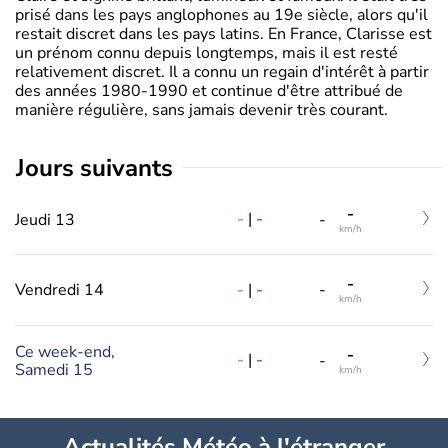
prisé dans les pays anglophones au 19e siècle, alors qu'il
restait discret dans les pays latins. En France, Clarisse est
un prénom connu depuis longtemps, mais il est resté
relativement discret. Il a connu un regain d'intérêt à partir
des années 1980-1990 et continue d'être attribué de
manière régulière, sans jamais devenir très courant.
jours suivants
-
-
|
-
Jeudi 13
-
km/h
-
-
|
-
Vendredi 14
-
km/h
Ce week-end,
-
-
|
-
-
Samedi 15
km/h
Actualités Météo à l'étranger