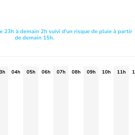
e 23h à demain 2h suivi d'un risque de pluie à partir
de demain 15h.
3h
04h
05h
06h
07h
08h
09h
10h
11h
1