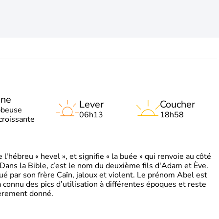
une
Lever
Coucher
bbeuse
06h13
18h58
croissante
'hébreu « hevel », et signifie « la buée » qui renvoie au côté
 Dans la Bible, c’est le nom du deuxième fils d'Adam et Ève.
tué par son frère Caïn, jaloux et violent. Le prénom Abel est
 a connu des pics d’utilisation à différentes époques et reste
ièrement donné.