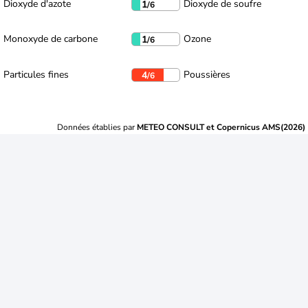
Dioxyde d'azote
Dioxyde de soufre
1
/6
Monoxyde de carbone
Ozone
1
/6
Particules fines
Poussières
4
/6
Données établies par
METEO CONSULT et Copernicus AMS(2026)