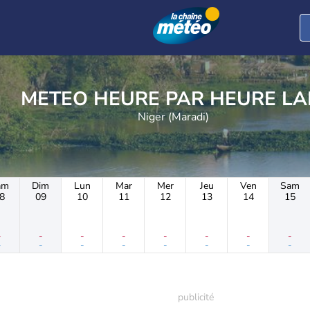
METEO HEURE PAR 
Niger (Maradi)
am
Dim
Lun
Mar
Mer
Jeu
Ven
Sam
8
09
10
11
12
13
14
15
-
-
-
-
-
-
-
-
-
-
-
-
-
-
-
-