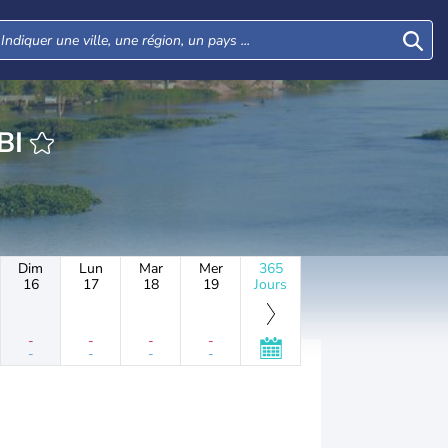
HEURE LABI
Dim
Lun
Mar
Mer
365
16
17
18
19
Jours
-
-
-
-
-
-
-
-