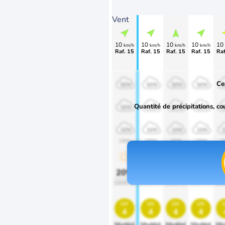
Vent
10
10
10
10
10
km/h
km/h
km/h
km/h
Raf. 15
Raf. 15
Raf. 15
Raf. 15
Raf
Ce
50%
50%
50%
50%
Quantité de précipitations, co
30%
30%
30%
30%
10%
10%
10%
10%
1900
1900
1900
1900
1
20%
20%
20%
20%
2
1000 lm
1000 lm
1000 lm
1000 lm
100
uv
uv
uv
uv
4
4
4
4
Modéré
Modéré
Modéré
Modéré
Mo