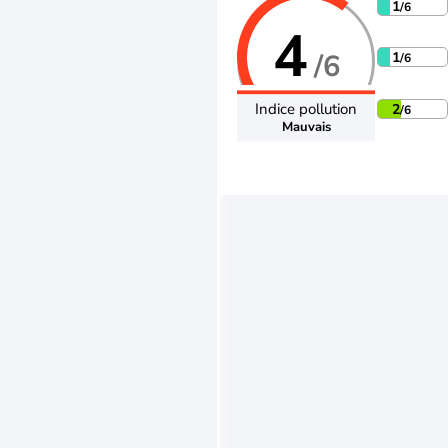
1
/6
4
/6
1
/6
Indice pollution
2
/6
Mauvais