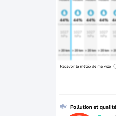
44%
44%
44%
44%
4
Confortable
Confortable
Confortable
Confortable
Confo
1027
1027
1027
1027
1
hPa
hPa
hPa
hPa
h
> 20 km
> 20 km
> 20 km
> 20 km
> 2
excellente
excellente
excellente
excellente
exce
Recevoir la météo de ma ville
Pollution et qualité