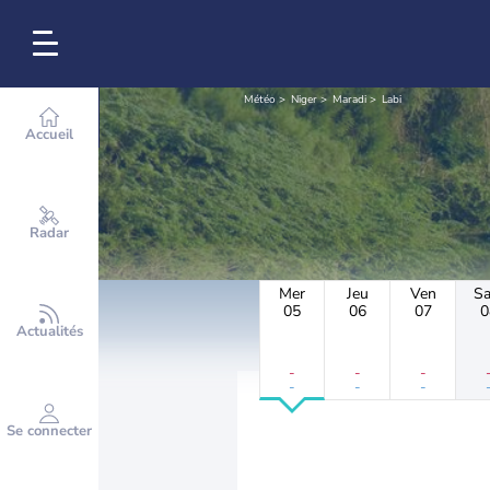
Météo
Niger
Maradi
Labi
Accueil
Radar
Mer
Jeu
Ven
S
05
06
07
0
Actualités
-
-
-
-
-
-
Se connecter