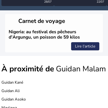
désormais levée
28/07
très calme à ce stade ?
22/07
Carnet de voyage
Nigeria: au festival des pêcheurs
d'Argungu, un poisson de 59 kilos
Lire l'article
À proximité de
Guidan Malam
Guidan Kané
Guidan Ali
Guidan Asoko
Maylawa