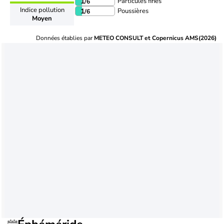
Particules fines
1
/6
Indice pollution
Poussières
1
/6
Moyen
Données établies par
METEO CONSULT et Copernicus AMS(2026)