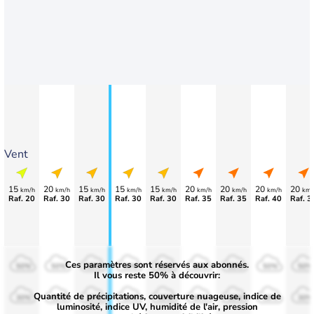
Vent
15
20
15
15
15
20
20
20
20
km/h
km/h
km/h
km/h
km/h
km/h
km/h
km/h
km/
Raf. 20
Raf. 30
Raf. 30
Raf. 30
Raf. 30
Raf. 35
Raf. 35
Raf. 40
Raf. 3
Ces paramètres sont réservés aux abonnés.
50%
50%
50%
50%
50%
50%
50%
50%
50%
Il vous reste 50% à découvrir:
Quantité de précipitations, couverture nuageuse, indice de
30%
30%
30%
30%
30%
30%
30%
30%
30%
luminosité, indice UV, humidité de l'air, pression