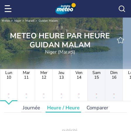
Météo
Niger
Maradi
Guidan Malam
METEO HEURE PAR HEURE
GUIDAN MALAM
Niger (Maradi)
Lun
Mar
Mer
Jeu
Ven
Sam
Dim
L
10
11
12
13
14
15
16
-
-
-
-
-
-
-
-
-
-
-
-
-
-
Journée
Heure / Heure
Comparer