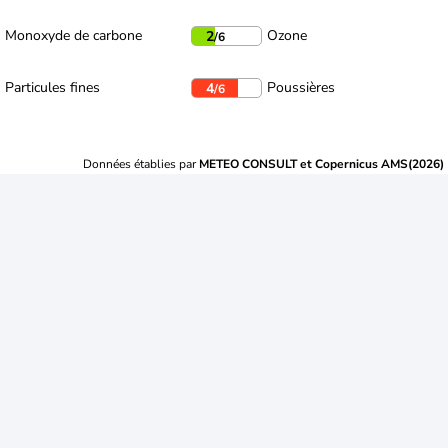
Monoxyde de carbone
Ozone
2
/6
Particules fines
Poussières
4
/6
Données établies par
METEO CONSULT et Copernicus AMS(2026)