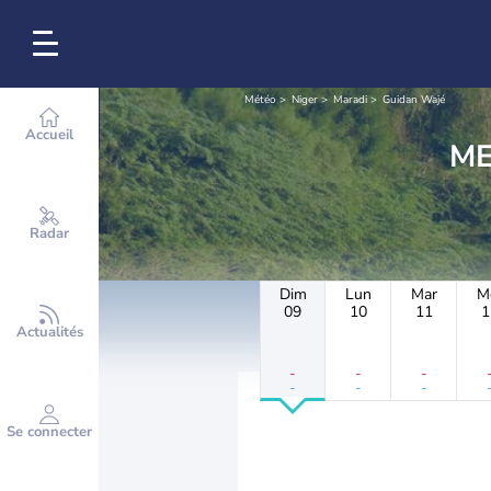
Météo
Niger
Maradi
Guidan Wajé
Accueil
Radar
Dim
Lun
Mar
M
09
10
11
1
Actualités
-
-
-
-
-
-
Se connecter