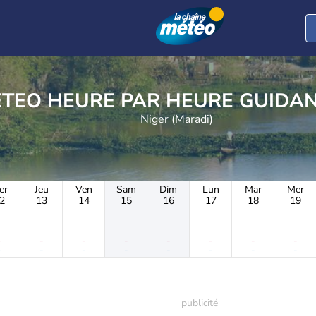
METEO HEURE PAR HE
Niger (Maradi)
er
Jeu
Ven
Sam
Dim
Lun
Mar
Mer
2
13
14
15
16
17
18
19
-
-
-
-
-
-
-
-
-
-
-
-
-
-
-
-