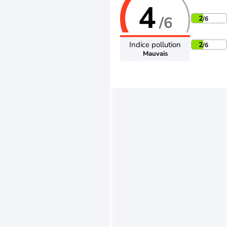
4
/6
2
/6
Indice pollution
2
/6
Mauvais