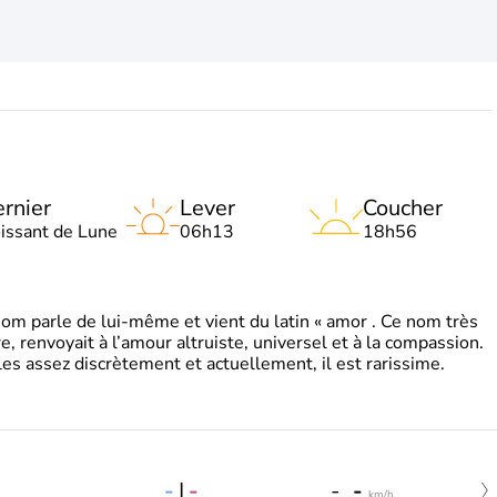
rnier
Lever
Coucher
oissant de Lune
06h13
18h56
 parle de lui-même et vient du latin « amor . Ce nom très
, renvoyait à l’amour altruiste, universel et à la compassion.
es assez discrètement et actuellement, il est rarissime.
-
|
-
-
-
km/h