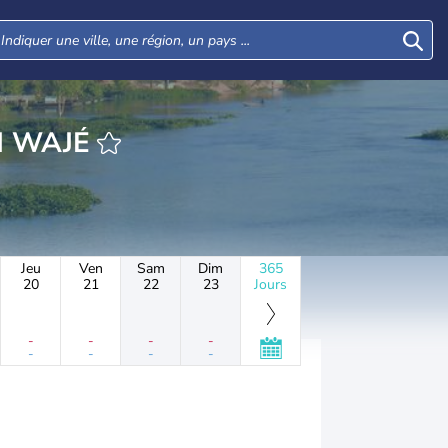
URE GUIDAN WAJÉ
Jeu
Ven
Sam
Dim
365
20
21
22
23
Jours
-
-
-
-
-
-
-
-