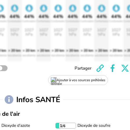
4%
44%
44%
44%
44%
44%
44%
44%
44%
4
rtable
Confortable
Confortable
Confortable
Confortable
Confortable
Confortable
Confortable
Confortable
Confo
27
1027
1027
1027
1027
1027
1027
1027
1027
1
Pa
hPa
hPa
hPa
hPa
hPa
hPa
hPa
hPa
h
0 km
> 20 km
> 20 km
> 20 km
> 20 km
> 20 km
> 20 km
> 20 km
> 20 km
> 2
lente
excellente
excellente
excellente
excellente
excellente
excellente
excellente
excellente
exce
Partager
Ajouter à vos sources préférées
Infos SANTÉ
 de l'air
Dioxyde d'azote
Dioxyde de soufre
1
/6