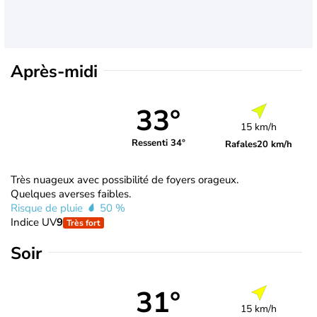
Après-midi
33°
15 km/h
Ressenti 34°
Rafales
20 km/h
Très nuageux avec possibilité de foyers orageux.
Quelques averses faibles.
Risque de pluie
50 %
Indice UV
9
Très fort
Soir
31°
15 km/h