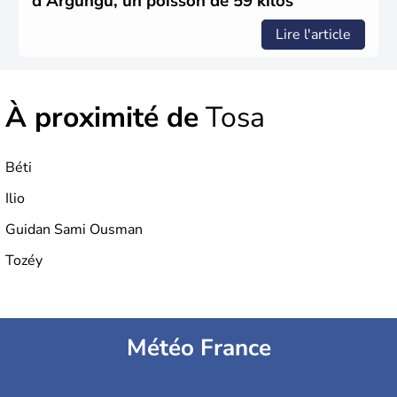
d'Argungu, un poisson de 59 kilos
Lire l'article
À proximité de
Tosa
Béti
Ilio
Guidan Sami Ousman
Tozéy
Météo France