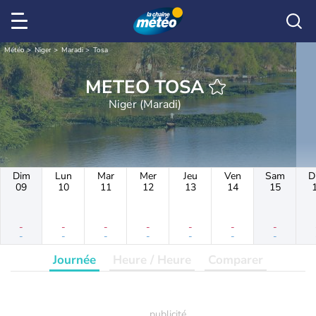
Météo
Niger
Maradi
Tosa
METEO TOSA
Niger (Maradi)
Dim
Lun
Mar
Mer
Jeu
Ven
Sam
D
09
10
11
12
13
14
15
-
-
-
-
-
-
-
-
-
-
-
-
-
-
Journée
Heure / Heure
Comparer